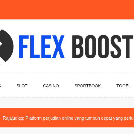
S
SLOT
CASINO
SPORTBOOK
TOGEL
Rajajudiqq: Platform perjudian online yang tumbuh cepat yang perlu