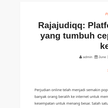
P
Rajajudiqq: Plat
yang tumbuh ce
k
admin
June 
Perjudian online telah menjadi semakin po
banyak orang beralih ke internet untuk m
kesempatan untuk menang besar. Salah sat