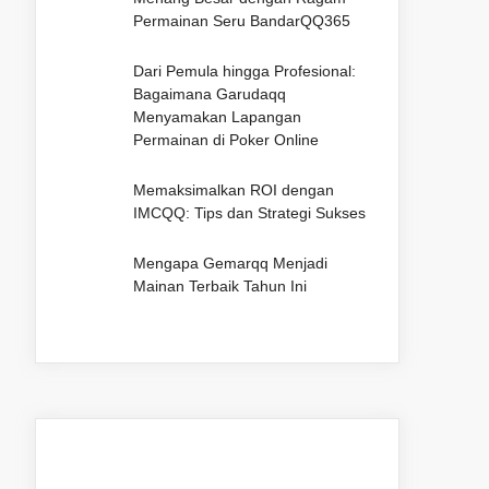
Permainan Seru BandarQQ365
Dari Pemula hingga Profesional:
Bagaimana Garudaqq
Menyamakan Lapangan
Permainan di Poker Online
Memaksimalkan ROI dengan
IMCQQ: Tips dan Strategi Sukses
Mengapa Gemarqq Menjadi
Mainan Terbaik Tahun Ini