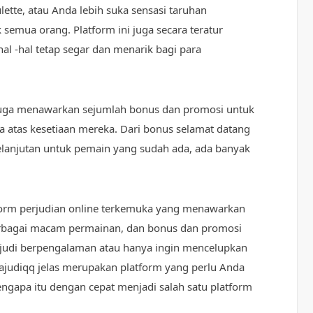
lette, atau Anda lebih suka sensasi taruhan
 semua orang. Platform ini juga secara teratur
l -hal tetap segar dan menarik bagi para
 juga menawarkan sejumlah bonus dan promosi untuk
tas kesetiaan mereka. Dari bonus selamat datang
lanjutan untuk pemain yang sudah ada, ada banyak
tform perjudian online terkemuka yang menawarkan
rbagai macam permainan, dan bonus dan promosi
judi berpengalaman atau hanya ingin mencelupkan
ajajudiqq jelas merupakan platform yang perlu Anda
 mengapa itu dengan cepat menjadi salah satu platform