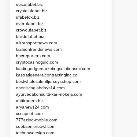
epicufabet.biz
crystalufabet.biz
ufabetok.biz
everufabet.biz
crowdufabet.biz
buildufabet.biz
alltransportnews.com
fashiontrandsnews.com
bbcreporters.com
cryptocasinoguid.com
leadingedgemarketingsolutionsmi.com
kastratigeneralcontractinginc.co
bestwholesalenfljerseysshop.com
openlivinglabdays14.com
ayurvedakonsultti-kari-nokela.com
antitraders.biz
aryanews24.com
xscape-it.com
777azino-mobile.com
cobbseniorbowl.com
technowdesign.com