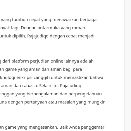
ne yang tumbuh cepat yang menawarkan berbagai
banyak lagi. Dengan antarmuka yang ramah
tuk dipilih, Rajajudiqq dengan cepat menjadi
dari platform perjudian online lainnya adalah
an game yang aman dan aman bagi para
knologi enkripsi canggih untuk memastikan bahwa
 aman dan rahasia. Selain itu, Rajajudiqq
langgan yang berpengalaman dan berpengetahuan
una dengan pertanyaan atau masalah yang mungkin
ilihan game yang mengesankan. Baik Anda penggemar