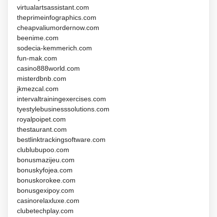
virtualartsassistant.com
theprimeinfographics.com
cheapvaliumordernow.com
beenime.com
sodecia-kemmerich.com
fun-mak.com
casino888world.com
misterdbnb.com
jkmezcal.com
intervaltrainingexercises.com
tyestylebusinesssolutions.com
royalpoipet.com
thestaurant.com
bestlinktrackingsoftware.com
clublubupoo.com
bonusmazijeu.com
bonuskyfojea.com
bonuskorokee.com
bonusgexipoy.com
casinorelaxluxe.com
clubetechplay.com