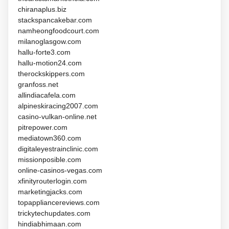
chiranaplus.biz
stackspancakebar.com
namheongfoodcourt.com
milanoglasgow.com
hallu-forte3.com
hallu-motion24.com
therockskippers.com
granfoss.net
allindiacafela.com
alpineskiracing2007.com
casino-vulkan-online.net
pitrepower.com
mediatown360.com
digitaleyestrainclinic.com
missionposible.com
online-casinos-vegas.com
xfinityrouterlogin.com
marketingjacks.com
topappliancereviews.com
trickytechupdates.com
hindiabhimaan.com