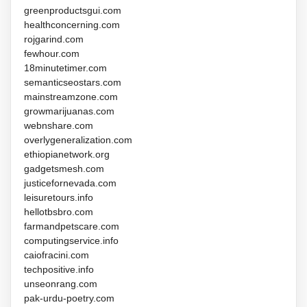
greenproductsgui.com
healthconcerning.com
rojgarind.com
fewhour.com
18minutetimer.com
semanticseostars.com
mainstreamzone.com
growmarijuanas.com
webnshare.com
overlygeneralization.com
ethiopianetwork.org
gadgetsmesh.com
justicefornevada.com
leisuretours.info
hellotbsbro.com
farmandpetscare.com
computingservice.info
caiofracini.com
techpositive.info
unseonrang.com
pak-urdu-poetry.com