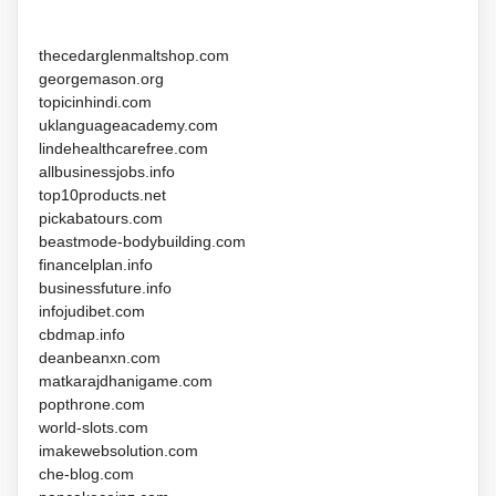
thecedarglenmaltshop.com
georgemason.org
topicinhindi.com
uklanguageacademy.com
lindehealthcarefree.com
allbusinessjobs.info
top10products.net
pickabatours.com
beastmode-bodybuilding.com
financelplan.info
businessfuture.info
infojudibet.com
cbdmap.info
deanbeanxn.com
matkarajdhanigame.com
popthrone.com
world-slots.com
imakewebsolution.com
che-blog.com