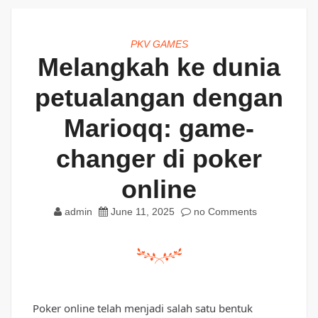
PKV GAMES
Melangkah ke dunia
petualangan dengan
Marioqq: game-
changer di poker
online
admin
June 11, 2025
no Comments
Poker online telah menjadi salah satu bentuk