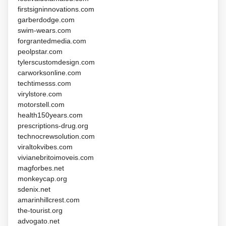
firstsigninnovations.com
garberdodge.com
swim-wears.com
forgrantedmedia.com
peolpstar.com
tylerscustomdesign.com
carworksonline.com
techtimesss.com
virylstore.com
motorstell.com
health150years.com
prescriptions-drug.org
technocrewsolution.com
viraltokvibes.com
vivianebritoimoveis.com
magforbes.net
monkeycap.org
sdenix.net
amarinhillcrest.com
the-tourist.org
advogato.net