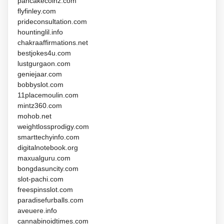
pancakecoinz.com
flyfinley.com
prideconsultation.com
hountinglil.info
chakraaffirmations.net
bestjokes4u.com
lustgurgaon.com
geniejaar.com
bobbyslot.com
11placemoulin.com
mintz360.com
mohob.net
weightlossprodigy.com
smarttechyinfo.com
digitalnotebook.org
maxualguru.com
bongdasuncity.com
slot-pachi.com
freespinsslot.com
paradisefurballs.com
aveuere.info
cannabinoidtimes.com