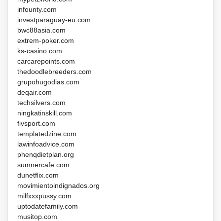
infounty.com
investparaguay-eu.com
bwc88asia.com
extrem-poker.com
ks-casino.com
carcarepoints.com
thedoodlebreeders.com
grupohugodias.com
deqair.com
techsilvers.com
ningkatinskill.com
fivsport.com
templatedzine.com
lawinfoadvice.com
phenqdietplan.org
sumnercafe.com
dunetflix.com
movimientoindignados.org
milfxxxpussy.com
uptodatefamily.com
musitop.com