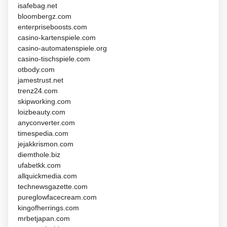
isafebag.net
bloombergz.com
enterpriseboosts.com
casino-kartenspiele.com
casino-automatenspiele.org
casino-tischspiele.com
otbody.com
jamestrust.net
trenz24.com
skipworking.com
loizbeauty.com
anyconverter.com
timespedia.com
jejakkrismon.com
diemthole.biz
ufabetkk.com
allquickmedia.com
technewsgazette.com
pureglowfacecream.com
kingofherrings.com
mrbetjapan.com