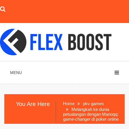
Skip
to
content
MENU
You Are Here
Home
pkv games
Melangkah ke dunia
petualangan dengan Marioqq:
game-changer di poker online