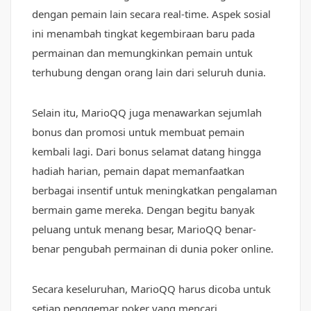
dengan pemain lain secara real-time. Aspek sosial
ini menambah tingkat kegembiraan baru pada
permainan dan memungkinkan pemain untuk
terhubung dengan orang lain dari seluruh dunia.
Selain itu, MarioQQ juga menawarkan sejumlah
bonus dan promosi untuk membuat pemain
kembali lagi. Dari bonus selamat datang hingga
hadiah harian, pemain dapat memanfaatkan
berbagai insentif untuk meningkatkan pengalaman
bermain game mereka. Dengan begitu banyak
peluang untuk menang besar, MarioQQ benar-
benar pengubah permainan di dunia poker online.
Secara keseluruhan, MarioQQ harus dicoba untuk
setiap penggemar poker yang mencari