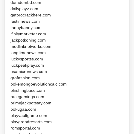
domdombd.com
dailyplayz.com
getprocrackhere.com
fastinnews.com
fannybanny.com
ifinitymarketer.com
jackpotkoning.com
modlinknetworks.com
longtimenewz.com
luckysportss.com
luckpeakplay.com
usamicronews.com
grofashion.com
pokemongoevolutioncalc.com
phishingbase.com
racegamings.com
primejackpotstay.com
pokugaa.com
playvaultgame.com
playgrandresorts.com
romsportal.com