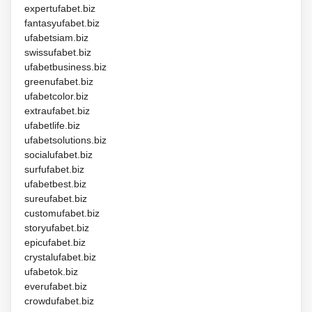
expertufabet.biz
fantasyufabet.biz
ufabetsiam.biz
swissufabet.biz
ufabetbusiness.biz
greenufabet.biz
ufabetcolor.biz
extraufabet.biz
ufabetlife.biz
ufabetsolutions.biz
socialufabet.biz
surfufabet.biz
ufabetbest.biz
sureufabet.biz
customufabet.biz
storyufabet.biz
epicufabet.biz
crystalufabet.biz
ufabetok.biz
everufabet.biz
crowdufabet.biz