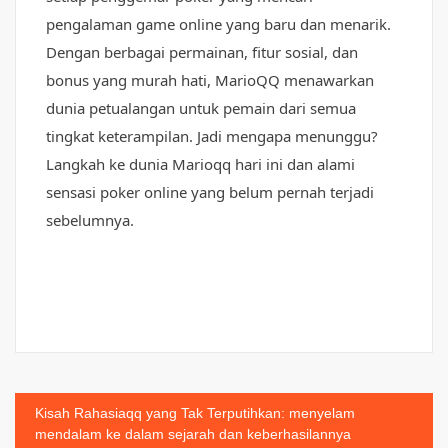
pengalaman game online yang baru dan menarik.
Dengan berbagai permainan, fitur sosial, dan
bonus yang murah hati, MarioQQ menawarkan
dunia petualangan untuk pemain dari semua
tingkat keterampilan. Jadi mengapa menunggu?
Langkah ke dunia Marioqq hari ini dan alami
sensasi poker online yang belum pernah terjadi
sebelumnya.
Post
Kisah Rahasiaqq yang Tak Terputihkan: menyelam
mendalam ke dalam sejarah dan keberhasilannya