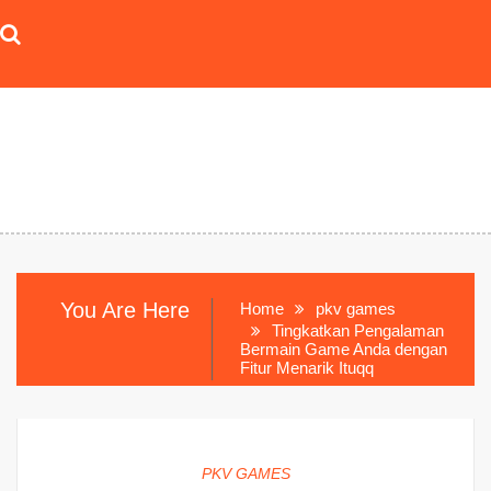
Skip
to
content
You Are Here
Home
pkv games
Tingkatkan Pengalaman
Bermain Game Anda dengan
Fitur Menarik Ituqq
PKV GAMES