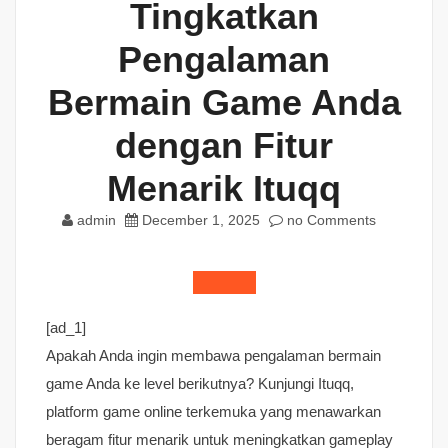
Tingkatkan
Pengalaman
Bermain Game Anda
dengan Fitur
Menarik Ituqq
admin
December 1, 2025
no Comments
[ad_1]
Apakah Anda ingin membawa pengalaman bermain
game Anda ke level berikutnya? Kunjungi Ituqq,
platform game online terkemuka yang menawarkan
beragam fitur menarik untuk meningkatkan gameplay