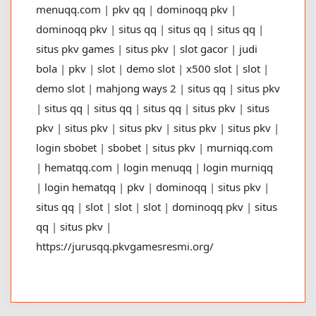
menuqq.com
|
pkv qq
|
dominoqq pkv
|
dominoqq pkv
|
situs qq
|
situs qq
|
situs qq
|
situs pkv games
|
situs pkv
|
slot gacor
|
judi
bola
|
pkv
|
slot
|
demo slot
|
x500 slot
|
slot
|
demo slot
|
mahjong ways 2
|
situs qq
|
situs pkv
|
situs qq
|
situs qq
|
situs qq
|
situs pkv
|
situs
pkv
|
situs pkv
|
situs pkv
|
situs pkv
|
situs pkv
|
login sbobet
|
sbobet
|
situs pkv
|
murniqq.com
|
hematqq.com
|
login menuqq
|
login murniqq
|
login hematqq
|
pkv
|
dominoqq
|
situs pkv
|
situs qq
|
slot
|
slot
|
slot
|
dominoqq pkv
|
situs
qq
|
situs pkv
|
https://jurusqq.pkvgamesresmi.org/