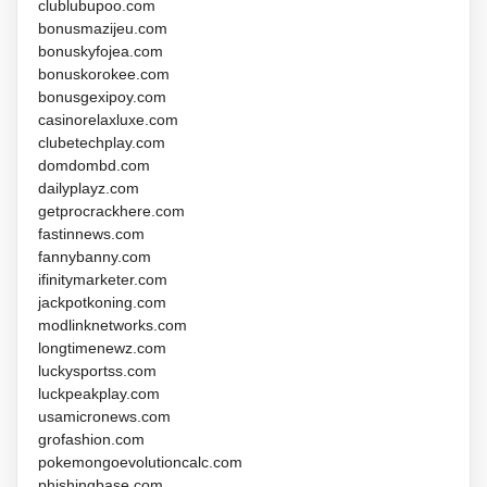
clublubupoo.com
bonusmazijeu.com
bonuskyfojea.com
bonuskorokee.com
bonusgexipoy.com
casinorelaxluxe.com
clubetechplay.com
domdombd.com
dailyplayz.com
getprocrackhere.com
fastinnews.com
fannybanny.com
ifinitymarketer.com
jackpotkoning.com
modlinknetworks.com
longtimenewz.com
luckysportss.com
luckpeakplay.com
usamicronews.com
grofashion.com
pokemongoevolutioncalc.com
phishingbase.com