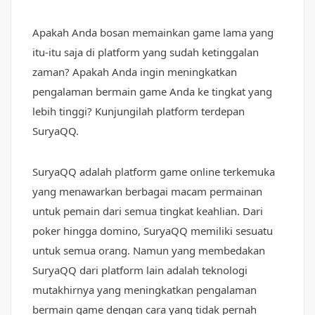
Apakah Anda bosan memainkan game lama yang
itu-itu saja di platform yang sudah ketinggalan
zaman? Apakah Anda ingin meningkatkan
pengalaman bermain game Anda ke tingkat yang
lebih tinggi? Kunjungilah platform terdepan
SuryaQQ.
SuryaQQ adalah platform game online terkemuka
yang menawarkan berbagai macam permainan
untuk pemain dari semua tingkat keahlian. Dari
poker hingga domino, SuryaQQ memiliki sesuatu
untuk semua orang. Namun yang membedakan
SuryaQQ dari platform lain adalah teknologi
mutakhirnya yang meningkatkan pengalaman
bermain game dengan cara yang tidak pernah