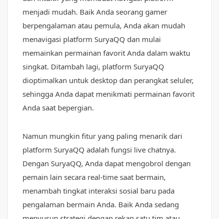
menjadi mudah. Baik Anda seorang gamer
berpengalaman atau pemula, Anda akan mudah
menavigasi platform SuryaQQ dan mulai
memainkan permainan favorit Anda dalam waktu
singkat. Ditambah lagi, platform SuryaQQ
dioptimalkan untuk desktop dan perangkat seluler,
sehingga Anda dapat menikmati permainan favorit
Anda saat bepergian.
Namun mungkin fitur yang paling menarik dari
platform SuryaQQ adalah fungsi live chatnya.
Dengan SuryaQQ, Anda dapat mengobrol dengan
pemain lain secara real-time saat bermain,
menambah tingkat interaksi sosial baru pada
pengalaman bermain Anda. Baik Anda sedang
menyusun strategi dengan rekan satu tim atau