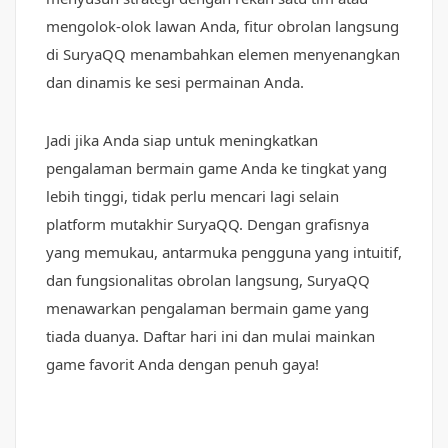
mengolok-olok lawan Anda, fitur obrolan langsung
di SuryaQQ menambahkan elemen menyenangkan
dan dinamis ke sesi permainan Anda.
Jadi jika Anda siap untuk meningkatkan
pengalaman bermain game Anda ke tingkat yang
lebih tinggi, tidak perlu mencari lagi selain
platform mutakhir SuryaQQ. Dengan grafisnya
yang memukau, antarmuka pengguna yang intuitif,
dan fungsionalitas obrolan langsung, SuryaQQ
menawarkan pengalaman bermain game yang
tiada duanya. Daftar hari ini dan mulai mainkan
game favorit Anda dengan penuh gaya!