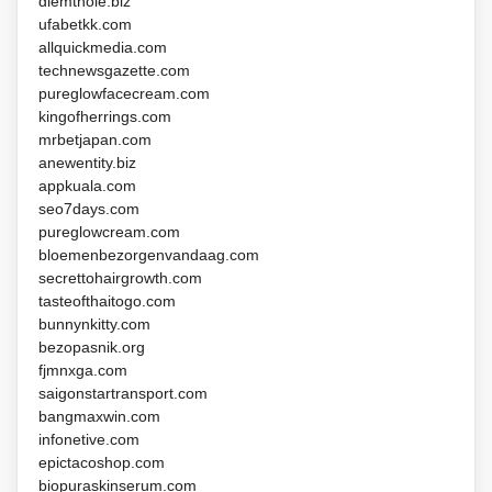
diemthole.biz
ufabetkk.com
allquickmedia.com
technewsgazette.com
pureglowfacecream.com
kingofherrings.com
mrbetjapan.com
anewentity.biz
appkuala.com
seo7days.com
pureglowcream.com
bloemenbezorgenvandaag.com
secrettohairgrowth.com
tasteofthaitogo.com
bunnynkitty.com
bezopasnik.org
fjmnxga.com
saigonstartransport.com
bangmaxwin.com
infonetive.com
epictacoshop.com
biopuraskinserum.com