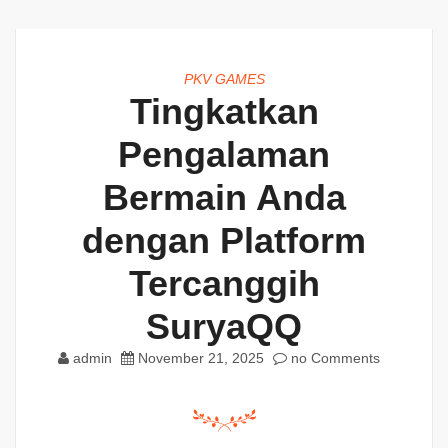
PKV GAMES
Tingkatkan
Pengalaman
Bermain Anda
dengan Platform
Tercanggih
SuryaQQ
admin
November 21, 2025
no Comments