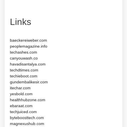
Links
baeckereiweber.com
peoplemagazine.info
techashes.com
canyouwash.co
havadisantalya.com
techdtimes.com
techieboot.com
gundembalikesir.com
itechar.com
yesbold.com
healthhubzone.com
ebaraat.com
techjuiced.com
byteboosttech.com
magnexushub.com