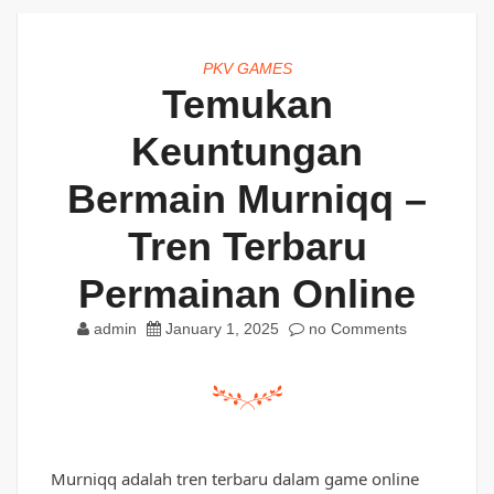
PKV GAMES
Temukan
Keuntungan
Bermain Murniqq –
Tren Terbaru
Permainan Online
admin
January 1, 2025
no Comments
Murniqq adalah tren terbaru dalam game online