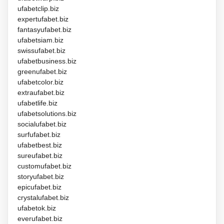
ufabetclip.biz
expertufabet.biz
fantasyufabet.biz
ufabetsiam.biz
swissufabet.biz
ufabetbusiness.biz
greenufabet.biz
ufabetcolor.biz
extraufabet.biz
ufabetlife.biz
ufabetsolutions.biz
socialufabet.biz
surfufabet.biz
ufabetbest.biz
sureufabet.biz
customufabet.biz
storyufabet.biz
epicufabet.biz
crystalufabet.biz
ufabetok.biz
everufabet.biz