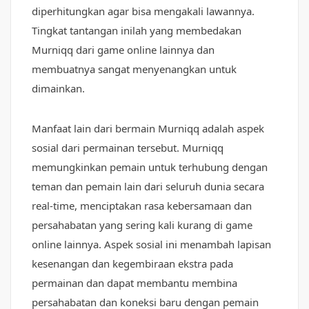
diperhitungkan agar bisa mengakali lawannya.
Tingkat tantangan inilah yang membedakan
Murniqq dari game online lainnya dan
membuatnya sangat menyenangkan untuk
dimainkan.
Manfaat lain dari bermain Murniqq adalah aspek
sosial dari permainan tersebut. Murniqq
memungkinkan pemain untuk terhubung dengan
teman dan pemain lain dari seluruh dunia secara
real-time, menciptakan rasa kebersamaan dan
persahabatan yang sering kali kurang di game
online lainnya. Aspek sosial ini menambah lapisan
kesenangan dan kegembiraan ekstra pada
permainan dan dapat membantu membina
persahabatan dan koneksi baru dengan pemain