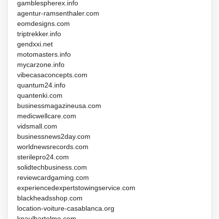
gamblespherex.info
agentur-ramsenthaler.com
eomdesigns.com
triptrekker.info
gendxxi.net
motomasters.info
mycarzone.info
vibecasaconcepts.com
quantum24.info
quantenki.com
businessmagazineusa.com
medicwellcare.com
vidsmall.com
businessnews2day.com
worldnewsrecords.com
sterilepro24.com
solidtechbusiness.com
reviewcardgaming.com
experiencedexpertstowingservice.com
blackheadsshop.com
location-voiture-casablanca.org
kpaulbartelme.com