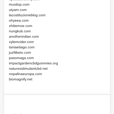
musitop.com
utyam.com
lacostituzioneblog.com
ohyeea.com
zhitiemoe.com
nungkub.com
anotherindian.com
xylemcider.com
taniaetiago.com
juzfitketo.com
pasomaga.com
impactgardencbdgummies.org
naturesstimulantcbd.net
nopalinaeuropa.com
biomagnify.net