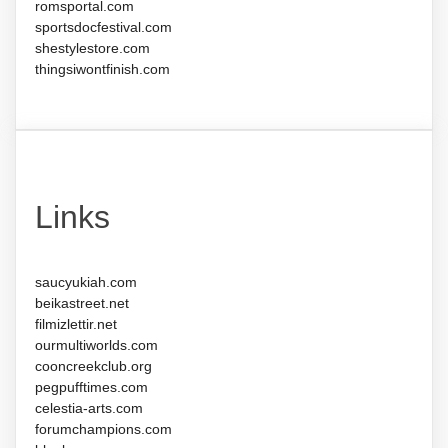
romsportal.com
sportsdocfestival.com
shestylestore.com
thingsiwontfinish.com
Links
saucyukiah.com
beikastreet.net
filmizlettir.net
ourmultiworlds.com
cooncreekclub.org
pegpufftimes.com
celestia-arts.com
forumchampions.com