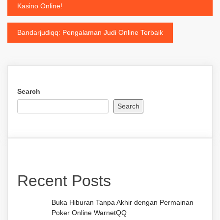
Kasino Online!
navigation
Bandarjudiqq: Pengalaman Judi Online Terbaik
Search
Search
Recent Posts
Buka Hiburan Tanpa Akhir dengan Permainan
Poker Online WarnetQQ