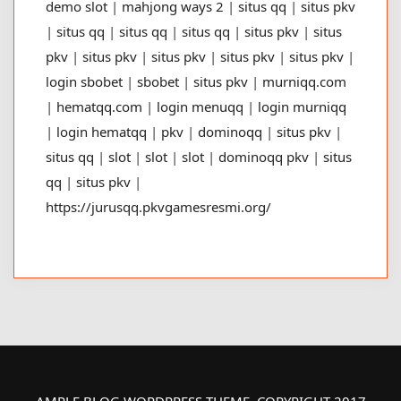
demo slot
|
mahjong ways 2
|
situs qq
|
situs pkv
|
situs qq
|
situs qq
|
situs qq
|
situs pkv
|
situs
pkv
|
situs pkv
|
situs pkv
|
situs pkv
|
situs pkv
|
login sbobet
|
sbobet
|
situs pkv
|
murniqq.com
|
hematqq.com
|
login menuqq
|
login murniqq
|
login hematqq
|
pkv
|
dominoqq
|
situs pkv
|
situs qq
|
slot
|
slot
|
slot
|
dominoqq pkv
|
situs
qq
|
situs pkv
|
https://jurusqq.pkvgamesresmi.org/
AMPLE BLOG WORDPRESS THEME, COPYRIGHT 2017