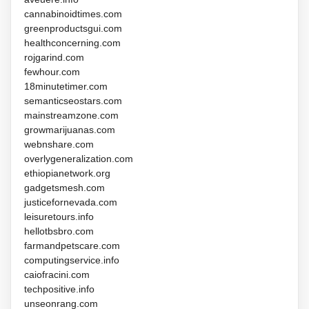
cannabinoidtimes.com
greenproductsgui.com
healthconcerning.com
rojgarind.com
fewhour.com
18minutetimer.com
semanticseostars.com
mainstreamzone.com
growmarijuanas.com
webnshare.com
overlygeneralization.com
ethiopianetwork.org
gadgetsmesh.com
justicefornevada.com
leisuretours.info
hellotbsbro.com
farmandpetscare.com
computingservice.info
caiofracini.com
techpositive.info
unseonrang.com