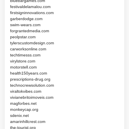
bluebargames.com
festivaldelamalou.com
firstsigninnovations.com
garberdodge.com
swim-wears.com
forgrantedmedia.com
peolpstar.com
tylerscustomdesign.com
carworksonline.com
techtimesss.com
virylstore.com
motorstell.com
health150years.com
prescriptions-drug.org
technocrewsolution.com
viraltokvibes.com
vivianebritoimoveis.com
magforbes.net
monkeycap.org
sdenix.net
amarinhillcrest.com
the-tourist.org