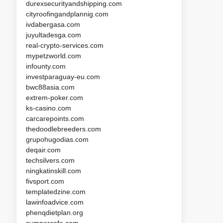
durexsecurityandshipping.com
cityroofingandplannig.com
ivdabergasa.com
juyultadesga.com
real-crypto-services.com
mypetzworld.com
infounty.com
investparaguay-eu.com
bwc88asia.com
extrem-poker.com
ks-casino.com
carcarepoints.com
thedoodlebreeders.com
grupohugodias.com
deqair.com
techsilvers.com
ningkatinskill.com
fivsport.com
templatedzine.com
lawinfoadvice.com
phenqdietplan.org