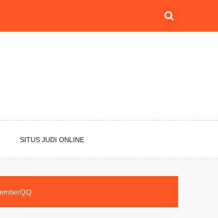
SITUS JUDI ONLINE
 MemberQQ