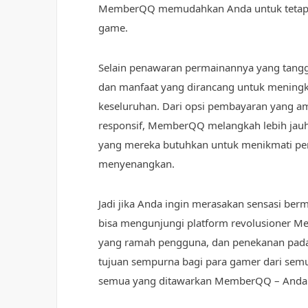
MemberQQ memudahkan Anda untuk tetap t
game.
Selain penawaran permainannya yang tang
dan manfaat yang dirancang untuk mening
keseluruhan. Dari opsi pembayaran yang a
responsif, MemberQQ melangkah lebih jau
yang mereka butuhkan untuk menikmati pe
menyenangkan.
Jadi jika Anda ingin merasakan sensasi be
bisa mengunjungi platform revolusioner 
yang ramah pengguna, dan penekanan pada 
tujuan sempurna bagi para gamer dari semua
semua yang ditawarkan MemberQQ – Anda 