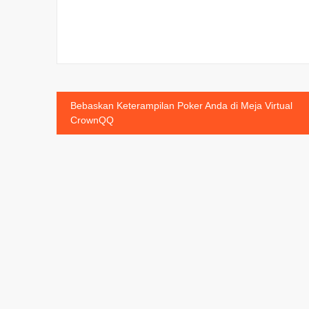
Post
Bebaskan Keterampilan Poker Anda di Meja Virtual
CrownQQ
navigation