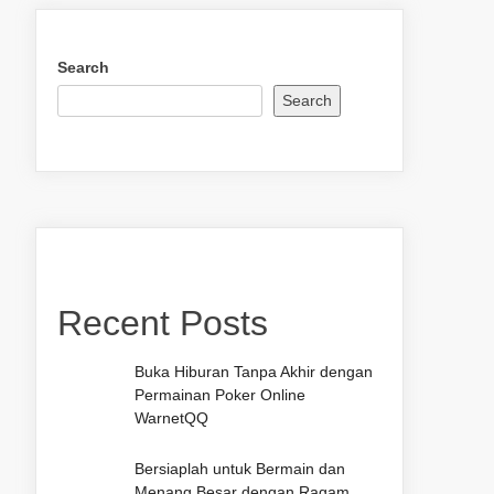
Search
Search
Recent Posts
Buka Hiburan Tanpa Akhir dengan
Permainan Poker Online
WarnetQQ
Bersiaplah untuk Bermain dan
Menang Besar dengan Ragam