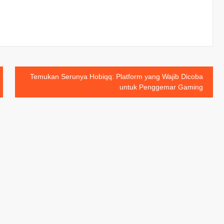
Temukan Serunya Hobiqq: Platform yang Wajib Dicoba
untuk Penggemar Gaming