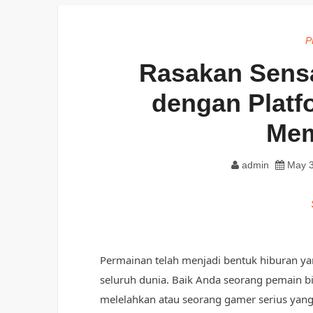
P
Rasakan Sens
dengan Platf
Me
admin
May 3
Permainan telah menjadi bentuk hiburan yan
seluruh dunia. Baik Anda seorang pemain bi
melelahkan atau seorang gamer serius yang 