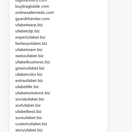
biglotshours.com
buyliraglutide.com
onlinesafemeds.com
gyanibhandar.com
ufabetwarp.biz
ufabetclip.biz
expertufabet.biz
fantasyufabet.biz
ufabetsiam.biz
swissufabet.biz
ufabetbusiness.biz
greenufabet.biz
ufabetcolor.biz
extraufabet.biz
ufabetlife.biz
ufabetsolutions.biz
socialufabet.biz
surfufabet.biz
ufabetbest.biz
sureufabet.biz
customufabet.biz
storyufabet.biz