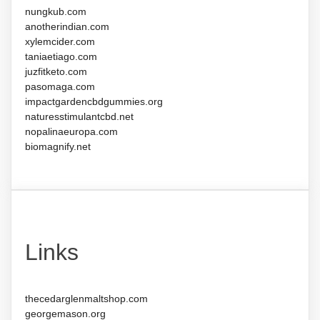
nungkub.com
anotherindian.com
xylemcider.com
taniaetiago.com
juzfitketo.com
pasomaga.com
impactgardencbdgummies.org
naturesstimulantcbd.net
nopalinaeuropa.com
biomagnify.net
Links
thecedarglenmaltshop.com
georgemason.org