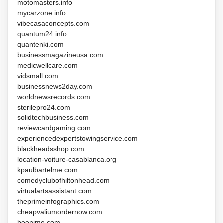
motomasters.info
mycarzone.info
vibecasaconcepts.com
quantum24.info
quantenki.com
businessmagazineusa.com
medicwellcare.com
vidsmall.com
businessnews2day.com
worldnewsrecords.com
sterilepro24.com
solidtechbusiness.com
reviewcardgaming.com
experiencedexpertstowingservice.com
blackheadsshop.com
location-voiture-casablanca.org
kpaulbartelme.com
comedyclubofhiltonhead.com
virtualartsassistant.com
theprimeinfographics.com
cheapvaliumordernow.com
beenime.com