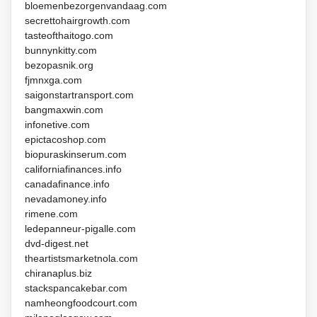
bloemenbezorgenvandaag.com
secrettohairgrowth.com
tasteofthaitogo.com
bunnynkitty.com
bezopasnik.org
fjmnxga.com
saigonstartransport.com
bangmaxwin.com
infonetive.com
epictacoshop.com
biopuraskinserum.com
californiafinances.info
canadafinance.info
nevadamoney.info
rimene.com
ledepanneur-pigalle.com
dvd-digest.net
theartistsmarketnola.com
chiranaplus.biz
stackspancakebar.com
namheongfoodcourt.com