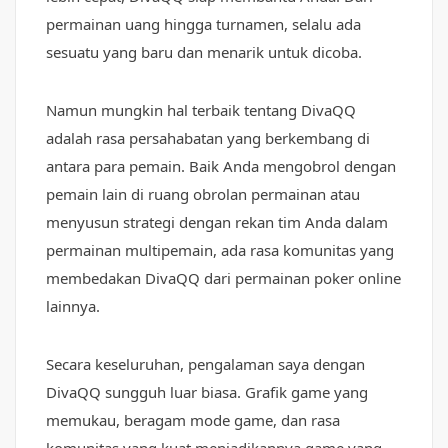
permainan uang hingga turnamen, selalu ada
sesuatu yang baru dan menarik untuk dicoba.
Namun mungkin hal terbaik tentang DivaQQ
adalah rasa persahabatan yang berkembang di
antara para pemain. Baik Anda mengobrol dengan
pemain lain di ruang obrolan permainan atau
menyusun strategi dengan rekan tim Anda dalam
permainan multipemain, ada rasa komunitas yang
membedakan DivaQQ dari permainan poker online
lainnya.
Secara keseluruhan, pengalaman saya dengan
DivaQQ sungguh luar biasa. Grafik game yang
memukau, beragam mode game, dan rasa
komunitas yang kuat menjadikannya game yang