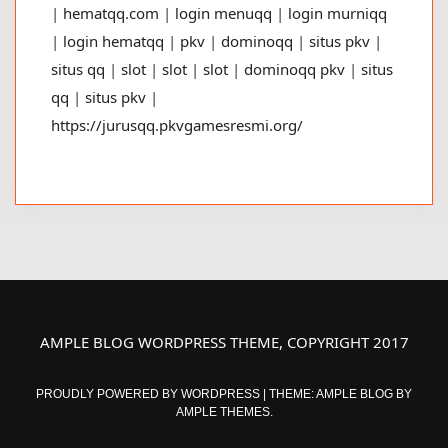
|
hematqq.com
|
login menuqq
|
login murniqq
|
login hematqq
|
pkv
|
dominoqq
|
situs pkv
|
situs qq
|
slot
|
slot
|
slot
|
dominoqq pkv
|
situs
qq
|
situs pkv
|
https://jurusqq.pkvgamesresmi.org/
AMPLE BLOG WORDPRESS THEME, COPYRIGHT 2017
PROUDLY POWERED BY WORDPRESS
|
THEME: AMPLE BLOG BY
AMPLE THEMES
.