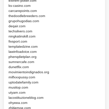
extrem-poker.com
ks-casino.com
carcarepoints.com
thedoodlebreeders.com
grupohugodias.com
deqair.com
techsilvers.com
ningkatinskill.com
fivsport.com
templatedzine.com
lawinfoadvice.com
phenqdietplan.org
sumnercafe.com
dunetflix.com
movimientoindignados.org
milfxxxpussy.com
uptodatefamily.com
musitop.com
utyam.com
lacostituzioneblog.com
ohyeea.com
zhitiemoe.com