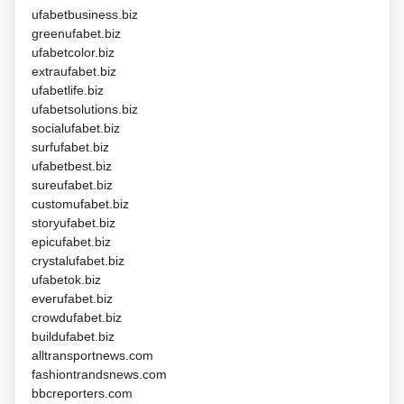
ufabetbusiness.biz
greenufabet.biz
ufabetcolor.biz
extraufabet.biz
ufabetlife.biz
ufabetsolutions.biz
socialufabet.biz
surfufabet.biz
ufabetbest.biz
sureufabet.biz
customufabet.biz
storyufabet.biz
epicufabet.biz
crystalufabet.biz
ufabetok.biz
everufabet.biz
crowdufabet.biz
buildufabet.biz
alltransportnews.com
fashiontrandsnews.com
bbcreporters.com