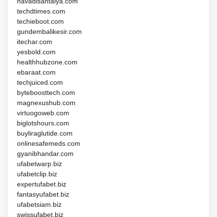
havadisantalya.com
techdtimes.com
techieboot.com
gundembalikesir.com
itechar.com
yesbold.com
healthhubzone.com
ebaraat.com
techjuiced.com
byteboosttech.com
magnexushub.com
virtuogoweb.com
biglotshours.com
buyliraglutide.com
onlinesafemeds.com
gyanibhandar.com
ufabetwarp.biz
ufabetclip.biz
expertufabet.biz
fantasyufabet.biz
ufabetsiam.biz
swissufabet.biz