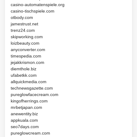
casino-automatenspiele.org
casino-tischspiele.com
otbody.com
jamestrust.net
trenz24.com
skipworking.com
loizbeauty.com
anyconverter.com
timespedia.com
jejakkrismon.com
diemthole.biz
ufabetkk.com
allquickmedia.com
technewsgazette.com
pureglowfacecream.com
kingofherrings.com
mrbetjapan.com
anewentity.biz
appkuala.com
seo7days.com
pureglowcream.com