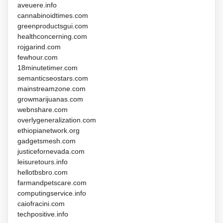
aveuere.info
cannabinoidtimes.com
greenproductsgui.com
healthconcerning.com
rojgarind.com
fewhour.com
18minutetimer.com
semanticseostars.com
mainstreamzone.com
growmarijuanas.com
webnshare.com
overlygeneralization.com
ethiopianetwork.org
gadgetsmesh.com
justicefornevada.com
leisuretours.info
hellotbsbro.com
farmandpetscare.com
computingservice.info
caiofracini.com
techpositive.info