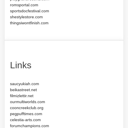
romsportal.com
sportsdocfestival.com
shestylestore.com
thingsiwontfinish.com
Links
saucyukiah.com
beikastreet.net
filmizlettir.net
ourmultiworlds.com
cooncreekclub.org
pegpufftimes.com
celestia-arts.com
forumchampions.com