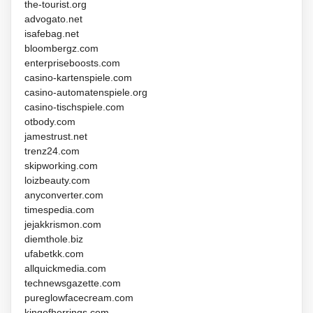
the-tourist.org
advogato.net
isafebag.net
bloombergz.com
enterpriseboosts.com
casino-kartenspiele.com
casino-automatenspiele.org
casino-tischspiele.com
otbody.com
jamestrust.net
trenz24.com
skipworking.com
loizbeauty.com
anyconverter.com
timespedia.com
jejakkrismon.com
diemthole.biz
ufabetkk.com
allquickmedia.com
technewsgazette.com
pureglowfacecream.com
kingofherrings.com