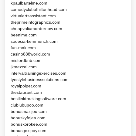
kpaulbartelme.com
comedyclubofhiltonhead.com
virtualartsassistant.com
theprimeinfographics.com
cheapvaliumordernow.com
beenime.com
sodecia-kemmerich.com
fun-mak.com
casino888world.com
misterdbnb.com
jkmezcal.com
intervaltrainingexercises.com
tyestylebusinesssolutions.com
royalpoipet.com
thestaurant.com
bestlinktrackingsoftware.com
clublubupoo.com
bonusmazijeu.com
bonuskyfojea.com
bonuskorokee.com
bonusgexipoy.com