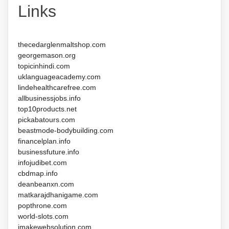
Links
thecedarglenmaltshop.com
georgemason.org
topicinhindi.com
uklanguageacademy.com
lindehealthcarefree.com
allbusinessjobs.info
top10products.net
pickabatours.com
beastmode-bodybuilding.com
financelplan.info
businessfuture.info
infojudibet.com
cbdmap.info
deanbeanxn.com
matkarajdhanigame.com
popthrone.com
world-slots.com
imakewebsolution.com