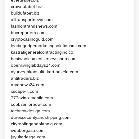
crowdufabet.biz
buildufabet.biz
alltransportnews.com
fashiontrandsnews.com
bbcreporters.com
cryptocasinoguid.com
leadingedgemarketingsolutionsmi.com
kastratigeneralcontractinginc.co
bestwholesalenfljerseysshop.com
openlivinglabdays14.com
ayurvedakonsultti-kari-nokela.com
antitraders.biz
aryanews24.com
xscape-it.com
777azino-mobile.com
cobbseniorbowl.com
technowdesign.com
durexsecurityandshipping.com
cityroofingandplannig.com
ivdabergasa.com
juyultadesga.com