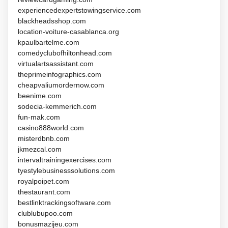
experiencedexpertstowingservice.com
blackheadsshop.com
location-voiture-casablanca.org
kpaulbartelme.com
comedyclubofhiltonhead.com
virtualartsassistant.com
theprimeinfographics.com
cheapvaliumordernow.com
beenime.com
sodecia-kemmerich.com
fun-mak.com
casino888world.com
misterdbnb.com
jkmezcal.com
intervaltrainingexercises.com
tyestylebusinesssolutions.com
royalpoipet.com
thestaurant.com
bestlinktrackingsoftware.com
clublubupoo.com
bonusmazijeu.com