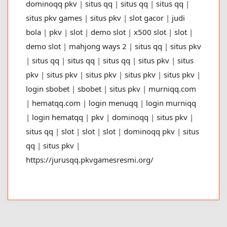
dominoqq pkv
|
situs qq
|
situs qq
|
situs qq
|
situs pkv games
|
situs pkv
|
slot gacor
|
judi
bola
|
pkv
|
slot
|
demo slot
|
x500 slot
|
slot
|
demo slot
|
mahjong ways 2
|
situs qq
|
situs pkv
|
situs qq
|
situs qq
|
situs qq
|
situs pkv
|
situs
pkv
|
situs pkv
|
situs pkv
|
situs pkv
|
situs pkv
|
login sbobet
|
sbobet
|
situs pkv
|
murniqq.com
|
hematqq.com
|
login menuqq
|
login murniqq
|
login hematqq
|
pkv
|
dominoqq
|
situs pkv
|
situs qq
|
slot
|
slot
|
slot
|
dominoqq pkv
|
situs
qq
|
situs pkv
|
https://jurusqq.pkvgamesresmi.org/