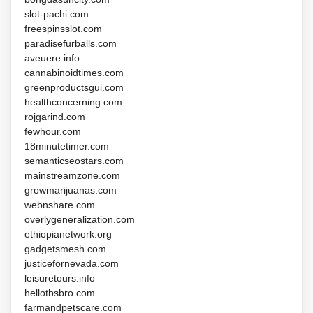
slot-pachi.com
freespinsslot.com
paradisefurballs.com
aveuere.info
cannabinoidtimes.com
greenproductsgui.com
healthconcerning.com
rojgarind.com
fewhour.com
18minutetimer.com
semanticseostars.com
mainstreamzone.com
growmarijuanas.com
webnshare.com
overlygeneralization.com
ethiopianetwork.org
gadgetsmesh.com
justicefornevada.com
leisuretours.info
hellotbsbro.com
farmandpetscare.com