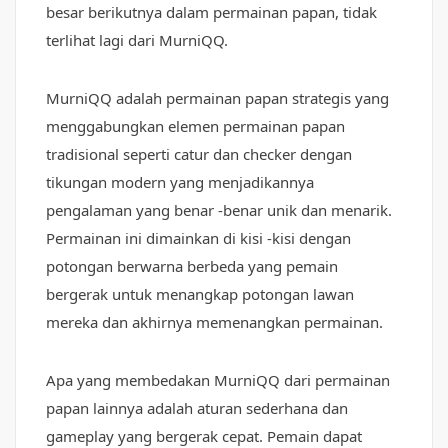
besar berikutnya dalam permainan papan, tidak
terlihat lagi dari MurniQQ.
MurniQQ adalah permainan papan strategis yang
menggabungkan elemen permainan papan
tradisional seperti catur dan checker dengan
tikungan modern yang menjadikannya
pengalaman yang benar -benar unik dan menarik.
Permainan ini dimainkan di kisi -kisi dengan
potongan berwarna berbeda yang pemain
bergerak untuk menangkap potongan lawan
mereka dan akhirnya memenangkan permainan.
Apa yang membedakan MurniQQ dari permainan
papan lainnya adalah aturan sederhana dan
gameplay yang bergerak cepat. Pemain dapat