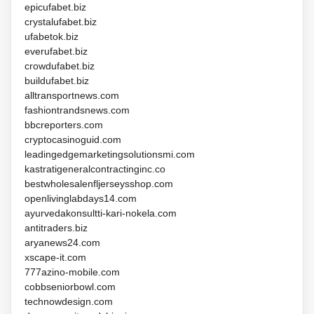
epicufabet.biz
crystalufabet.biz
ufabetok.biz
everufabet.biz
crowdufabet.biz
buildufabet.biz
alltransportnews.com
fashiontrandsnews.com
bbcreporters.com
cryptocasinoguid.com
leadingedgemarketingsolutionsmi.com
kastratigeneralcontractinginc.co
bestwholesalenfljerseysshop.com
openlivinglabdays14.com
ayurvedakonsultti-kari-nokela.com
antitraders.biz
aryanews24.com
xscape-it.com
777azino-mobile.com
cobbseniorbowl.com
technowdesign.com