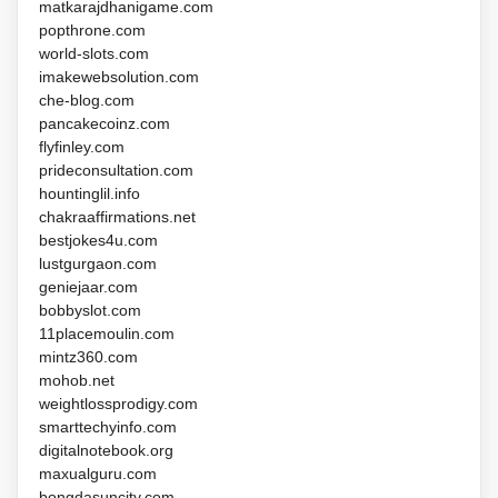
matkarajdhanigame.com
popthrone.com
world-slots.com
imakewebsolution.com
che-blog.com
pancakecoinz.com
flyfinley.com
prideconsultation.com
hountinglil.info
chakraaffirmations.net
bestjokes4u.com
lustgurgaon.com
geniejaar.com
bobbyslot.com
11placemoulin.com
mintz360.com
mohob.net
weightlossprodigy.com
smarttechyinfo.com
digitalnotebook.org
maxualguru.com
bongdasuncity.com