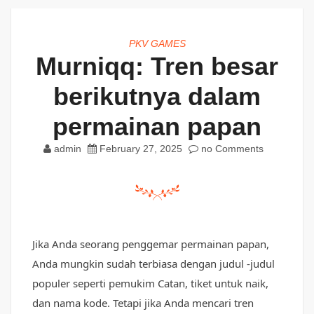
PKV GAMES
Murniqq: Tren besar
berikutnya dalam
permainan papan
admin
February 27, 2025
no Comments
Jika Anda seorang penggemar permainan papan,
Anda mungkin sudah terbiasa dengan judul -judul
populer seperti pemukim Catan, tiket untuk naik,
dan nama kode. Tetapi jika Anda mencari tren