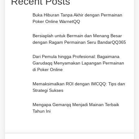
Recent Posts
Buka Hiburan Tanpa Akhir dengan Permainan
Poker Online WarnetQQ
Bersiaplah untuk Bermain dan Menang Besar
dengan Ragam Permainan Seru BandarQQ365
Dari Pemula hingga Profesional: Bagaimana
Garudaqq Menyamakan Lapangan Permainan
di Poker Online
Memaksimalkan ROI dengan IMCQQ: Tips dan
Strategi Sukses
Mengapa Gemarqq Menjadi Mainan Terbaik
Tahun Ini