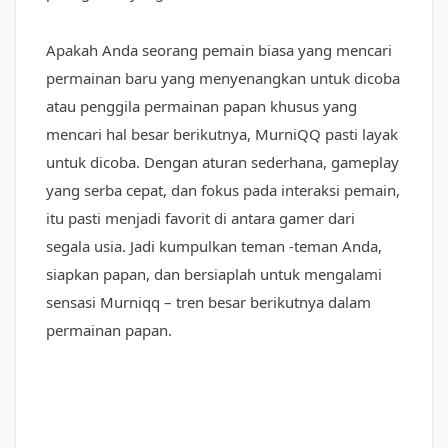
Apakah Anda seorang pemain biasa yang mencari
permainan baru yang menyenangkan untuk dicoba
atau penggila permainan papan khusus yang
mencari hal besar berikutnya, MurniQQ pasti layak
untuk dicoba. Dengan aturan sederhana, gameplay
yang serba cepat, dan fokus pada interaksi pemain,
itu pasti menjadi favorit di antara gamer dari
segala usia. Jadi kumpulkan teman -teman Anda,
siapkan papan, dan bersiaplah untuk mengalami
sensasi Murniqq – tren besar berikutnya dalam
permainan papan.