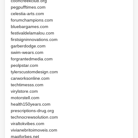
cooncreekclub.org
pegpufftimes.com
celestia-arts.com
forumchampions.com
bluebargames.com
festivaldelamalou.com
firstsigninnovations.com
garberdodge.com
swim-wears.com
forgrantedmedia.com
peolpstar.com
tylerscustomdesign.com
carworksonline.com
techtimesss.com
virylstore.com
motorstell.com
health150years.com
prescriptions-drug.org
technocrewsolution.com
viraltokvibes.com
vivianebritoimoveis.com
magforbes.net