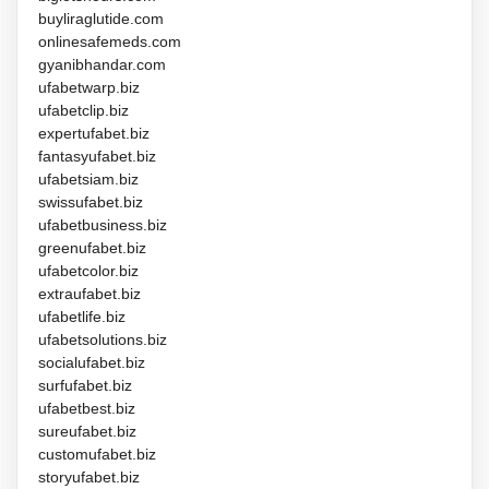
buyliraglutide.com
onlinesafemeds.com
gyanibhandar.com
ufabetwarp.biz
ufabetclip.biz
expertufabet.biz
fantasyufabet.biz
ufabetsiam.biz
swissufabet.biz
ufabetbusiness.biz
greenufabet.biz
ufabetcolor.biz
extraufabet.biz
ufabetlife.biz
ufabetsolutions.biz
socialufabet.biz
surfufabet.biz
ufabetbest.biz
sureufabet.biz
customufabet.biz
storyufabet.biz