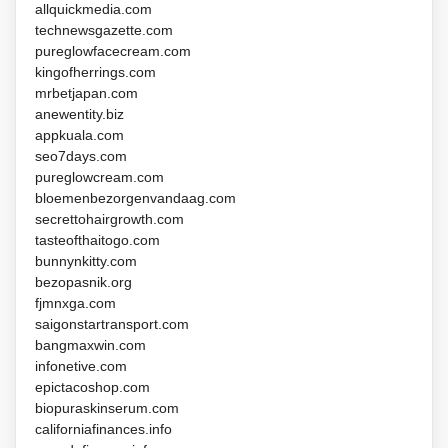
allquickmedia.com
technewsgazette.com
pureglowfacecream.com
kingofherrings.com
mrbetjapan.com
anewentity.biz
appkuala.com
seo7days.com
pureglowcream.com
bloemenbezorgenvandaag.com
secrettohairgrowth.com
tasteofthaitogo.com
bunnynkitty.com
bezopasnik.org
fjmnxga.com
saigonstartransport.com
bangmaxwin.com
infonetive.com
epictacoshop.com
biopuraskinserum.com
californiafinances.info