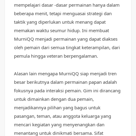
mempelajari dasar -dasar permainan hanya dalam
beberapa menit, tetapi menguasai strategi dan
taktik yang diperlukan untuk menang dapat
memakan waktu seumur hidup. Ini membuat
MurniQQ menjadi permainan yang dapat diakses
oleh pemain dari semua tingkat keterampilan, dari
pemula hingga veteran berpengalaman.
Alasan lain mengapa MurniQQ siap menjadi tren
besar berikutnya dalam permainan papan adalah
fokusnya pada interaksi pemain. Gim ini dirancang
untuk dimainkan dengan dua pemain,
menjadikannya pilihan yang bagus untuk
pasangan, teman, atau anggota keluarga yang
mencari kegiatan yang menyenangkan dan
menantang untuk dinikmati bersama. Sifat