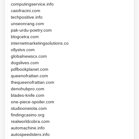
computingservice.info
caiofracini.com
techpositive.info
unseonrang.com
pak-urdu-poetry.com
blogcetra.com
internetmarketingsolutions.co
ollystvs.com
globalnewscx.com
dogslives.com
pdfbookplanet.com
queenofrattan.com
thequeenofrattan.com
denohubpro.com
blades-knife.com
one-piece-spoiler.com
studiooneiota.com
findingcasino.org
realworldcobra.com
automachine.info
autospeedsters.info