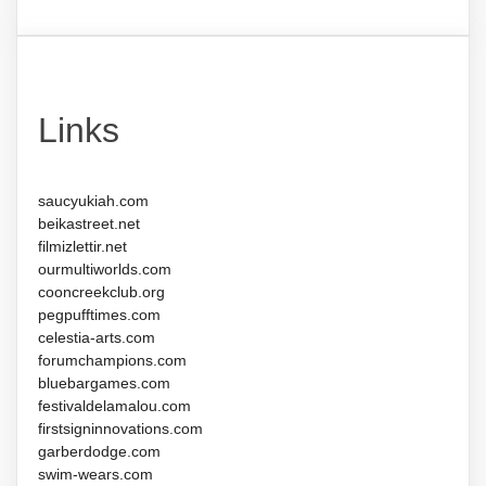
Links
saucyukiah.com
beikastreet.net
filmizlettir.net
ourmultiworlds.com
cooncreekclub.org
pegpufftimes.com
celestia-arts.com
forumchampions.com
bluebargames.com
festivaldelamalou.com
firstsigninnovations.com
garberdodge.com
swim-wears.com