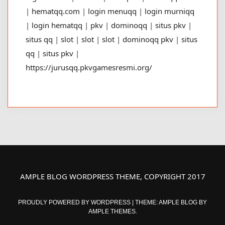
|
hematqq.com
|
login menuqq
|
login murniqq
|
login hematqq
|
pkv
|
dominoqq
|
situs pkv
|
situs qq
|
slot
|
slot
|
slot
|
dominoqq pkv
|
situs
qq
|
situs pkv
|
https://jurusqq.pkvgamesresmi.org/
AMPLE BLOG WORDPRESS THEME, COPYRIGHT 2017
PROUDLY POWERED BY WORDPRESS
|
THEME: AMPLE BLOG BY
AMPLE THEMES
.