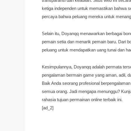
transparansi dan keadilan. Situs web ini secar
ketiga independen untuk memastikan bahwa se
percaya bahwa peluang mereka untuk menang ti
Selain itu, Doyanqq menawarkan berbagai bo
pemain setia dan menarik pemain baru. Dari b
peluang untuk mendapatkan uang tunai dan h
Kesimpulannya, Doyanqq adalah permata ters
pengalaman bermain game yang aman, adil, dan
Baik Anda seorang profesional berpengalaman
semua orang. Jadi mengapa menunggu? Kunju
rahasia tujuan permainan online terbaik ini.
[ad_2]