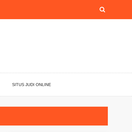
SITUS JUDI ONLINE