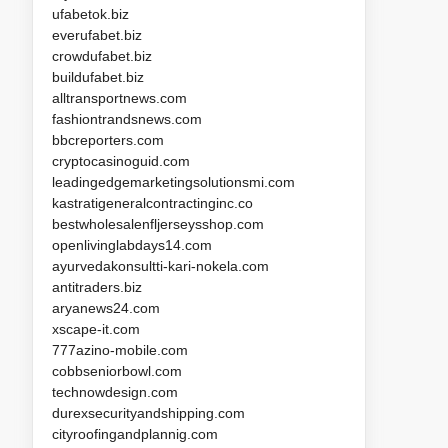
ufabetok.biz
everufabet.biz
crowdufabet.biz
buildufabet.biz
alltransportnews.com
fashiontrandsnews.com
bbcreporters.com
cryptocasinoguid.com
leadingedgemarketingsolutionsmi.com
kastratigeneralcontractinginc.co
bestwholesalenfljerseysshop.com
openlivinglabdays14.com
ayurvedakonsultti-kari-nokela.com
antitraders.biz
aryanews24.com
xscape-it.com
777azino-mobile.com
cobbseniorbowl.com
technowdesign.com
durexsecurityandshipping.com
cityroofingandplannig.com