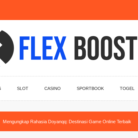
S
SLOT
CASINO
SPORTBOOK
TOGEL
Mengungkap Rahasia Doyanqq: Destinasi Game Online Terbaik