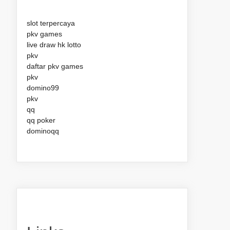
slot terpercaya
pkv games
live draw hk lotto
pkv
daftar pkv games
pkv
domino99
pkv
qq
qq poker
dominoqq