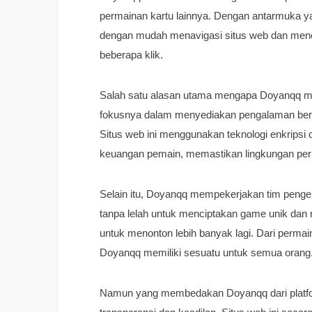
permainan kartu lainnya. Dengan antarmuka 
dengan mudah menavigasi situs web dan men
beberapa klik.
Salah satu alasan utama mengapa Doyanqq men
fokusnya dalam menyediakan pengalaman ber
Situs web ini menggunakan teknologi enkripsi 
keuangan pemain, memastikan lingkungan per
Selain itu, Doyanqq mempekerjakan tim penge
tanpa lelah untuk menciptakan game unik da
untuk menonton lebih banyak lagi. Dari permaina
Doyanqq memiliki sesuatu untuk semua orang
Namun yang membedakan Doyanqq dari platfor