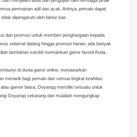
a rutin menjalani audit dan pengujian oleh lembaga pihak
mua permainan adil dan acak. Artinya, pemain dapat
dak dipengaruhi oleh faktor luar.
nus dan promosi untuk memberi penghargaan kepada
onus selamat datang hingga promosi harian, ada banyak
adiah tambahan sambil memainkan game favorit Anda.
embunyi di dunia game online, menawarkan
 menarik bagi pemain dari semua tingkat keahlian.
 atau gamer biasa, Doyanqq memiliki sesuatu untuk
ngi Doyanqq sekarang dan mulailah mengungkap