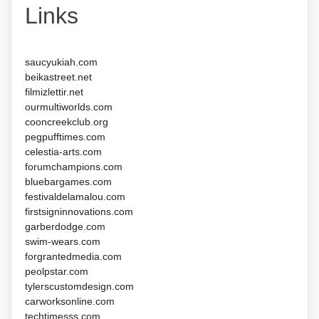
Links
saucyukiah.com
beikastreet.net
filmizlettir.net
ourmultiworlds.com
cooncreekclub.org
pegpufftimes.com
celestia-arts.com
forumchampions.com
bluebargames.com
festivaldelamalou.com
firstsigninnovations.com
garberdodge.com
swim-wears.com
forgrantedmedia.com
peolpstar.com
tylerscustomdesign.com
carworksonline.com
techtimesss.com