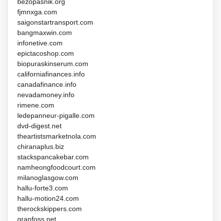
bezopasnik.org
fjmnxga.com
saigonstartransport.com
bangmaxwin.com
infonetive.com
epictacoshop.com
biopuraskinserum.com
californiafinances.info
canadafinance.info
nevadamoney.info
rimene.com
ledepanneur-pigalle.com
dvd-digest.net
theartistsmarketnola.com
chiranaplus.biz
stackspancakebar.com
namheongfoodcourt.com
milanoglasgow.com
hallu-forte3.com
hallu-motion24.com
therockskippers.com
granfoss.net