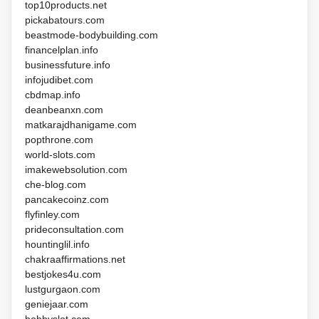
top10products.net
pickabatours.com
beastmode-bodybuilding.com
financelplan.info
businessfuture.info
infojudibet.com
cbdmap.info
deanbeanxn.com
matkarajdhanigame.com
popthrone.com
world-slots.com
imakewebsolution.com
che-blog.com
pancakecoinz.com
flyfinley.com
prideconsultation.com
hountinglil.info
chakraaffirmations.net
bestjokes4u.com
lustgurgaon.com
geniejaar.com
bobbyslot.com