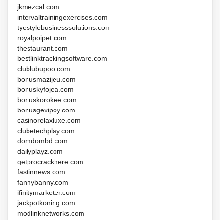
jkmezcal.com
intervaltrainingexercises.com
tyestylebusinesssolutions.com
royalpoipet.com
thestaurant.com
bestlinktrackingsoftware.com
clublubupoo.com
bonusmazijeu.com
bonuskyfojea.com
bonuskorokee.com
bonusgexipoy.com
casinorelaxluxe.com
clubetechplay.com
domdombd.com
dailyplayz.com
getprocrackhere.com
fastinnews.com
fannybanny.com
ifinitymarketer.com
jackpotkoning.com
modlinknetworks.com