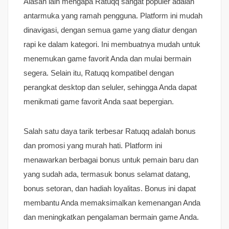
Alasan lain mengapa Ratuqq sangat populer adalah
antarmuka yang ramah pengguna. Platform ini mudah
dinavigasi, dengan semua game yang diatur dengan
rapi ke dalam kategori. Ini membuatnya mudah untuk
menemukan game favorit Anda dan mulai bermain
segera. Selain itu, Ratuqq kompatibel dengan
perangkat desktop dan seluler, sehingga Anda dapat
menikmati game favorit Anda saat bepergian.
Salah satu daya tarik terbesar Ratuqq adalah bonus
dan promosi yang murah hati. Platform ini
menawarkan berbagai bonus untuk pemain baru dan
yang sudah ada, termasuk bonus selamat datang,
bonus setoran, dan hadiah loyalitas. Bonus ini dapat
membantu Anda memaksimalkan kemenangan Anda
dan meningkatkan pengalaman bermain game Anda.