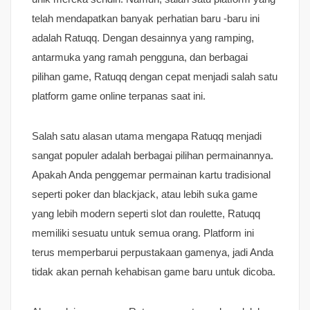
telah mendapatkan banyak perhatian baru -baru ini
adalah Ratuqq. Dengan desainnya yang ramping,
antarmuka yang ramah pengguna, dan berbagai
pilihan game, Ratuqq dengan cepat menjadi salah satu
platform game online terpanas saat ini.
Salah satu alasan utama mengapa Ratuqq menjadi
sangat populer adalah berbagai pilihan permainannya.
Apakah Anda penggemar permainan kartu tradisional
seperti poker dan blackjack, atau lebih suka game
yang lebih modern seperti slot dan roulette, Ratuqq
memiliki sesuatu untuk semua orang. Platform ini
terus memperbarui perpustakaan gamenya, jadi Anda
tidak akan pernah kehabisan game baru untuk dicoba.