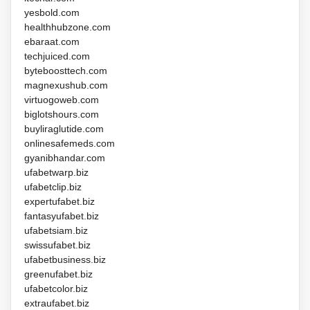
yesbold.com
healthhubzone.com
ebaraat.com
techjuiced.com
byteboosttech.com
magnexushub.com
virtuogoweb.com
biglotshours.com
buyliraglutide.com
onlinesafemeds.com
gyanibhandar.com
ufabetwarp.biz
ufabetclip.biz
expertufabet.biz
fantasyufabet.biz
ufabetsiam.biz
swissufabet.biz
ufabetbusiness.biz
greenufabet.biz
ufabetcolor.biz
extraufabet.biz