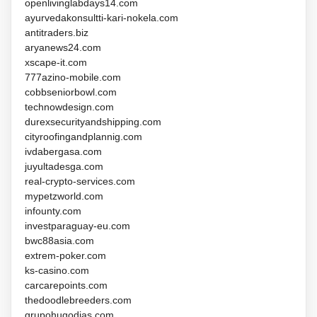
openlivinglabdays14.com
ayurvedakonsultti-kari-nokela.com
antitraders.biz
aryanews24.com
xscape-it.com
777azino-mobile.com
cobbseniorbowl.com
technowdesign.com
durexsecurityandshipping.com
cityroofingandplannig.com
ivdabergasa.com
juyultadesga.com
real-crypto-services.com
mypetzworld.com
infounty.com
investparaguay-eu.com
bwc88asia.com
extrem-poker.com
ks-casino.com
carcarepoints.com
thedoodlebreeders.com
grupohugodias.com