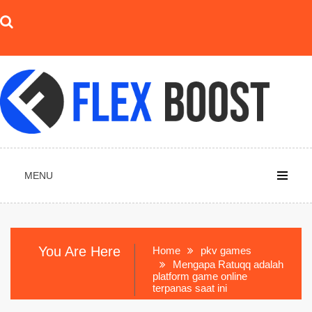
Skip
to
content
MENU
You Are Here
Home
pkv games
Mengapa Ratuqq adalah
platform game online
terpanas saat ini