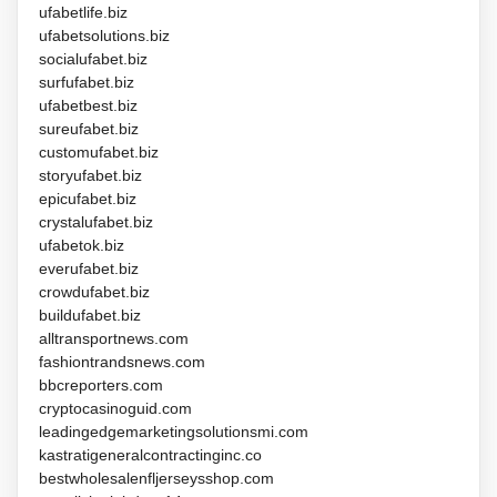
ufabetlife.biz
ufabetsolutions.biz
socialufabet.biz
surfufabet.biz
ufabetbest.biz
sureufabet.biz
customufabet.biz
storyufabet.biz
epicufabet.biz
crystalufabet.biz
ufabetok.biz
everufabet.biz
crowdufabet.biz
buildufabet.biz
alltransportnews.com
fashiontrandsnews.com
bbcreporters.com
cryptocasinoguid.com
leadingedgemarketingsolutionsmi.com
kastratigeneralcontractinginc.co
bestwholesalenfljerseysshop.com