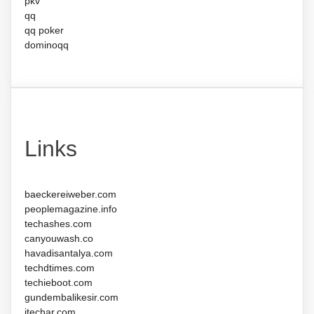
pkv
qq
qq poker
dominoqq
Links
baeckereiweber.com
peoplemagazine.info
techashes.com
canyouwash.co
havadisantalya.com
techdtimes.com
techieboot.com
gundembalikesir.com
itechar.com