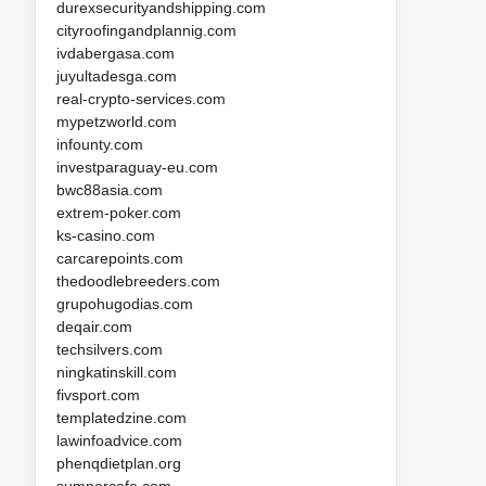
durexsecurityandshipping.com
cityroofingandplannig.com
ivdabergasa.com
juyultadesga.com
real-crypto-services.com
mypetzworld.com
infounty.com
investparaguay-eu.com
bwc88asia.com
extrem-poker.com
ks-casino.com
carcarepoints.com
thedoodlebreeders.com
grupohugodias.com
deqair.com
techsilvers.com
ningkatinskill.com
fivsport.com
templatedzine.com
lawinfoadvice.com
phenqdietplan.org