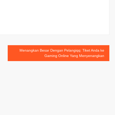
Menangkan Besar Dengan Pelangiqq: Tiket Anda ke
Gaming Online Yang Menyenangkan