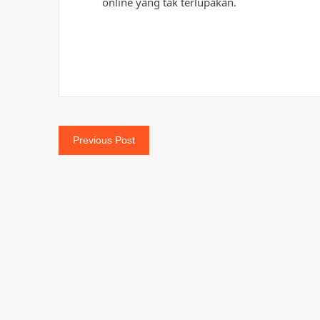
online yang tak terlupakan.
Post
Previous Post
navigation