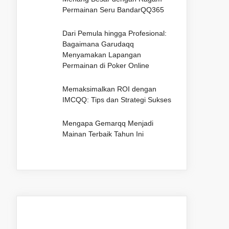
Permainan Seru BandarQQ365
Dari Pemula hingga Profesional:
Bagaimana Garudaqq
Menyamakan Lapangan
Permainan di Poker Online
Memaksimalkan ROI dengan
IMCQQ: Tips dan Strategi Sukses
Mengapa Gemarqq Menjadi
Mainan Terbaik Tahun Ini