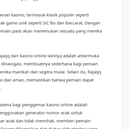
an kasino, termasuk klasik populer seperti
anyak game unik seperti SiC Bo dan Baccarat. Dengan
 pemain pasti akan menemukan sesuatu yang mereka
jaqq dari kasino online lainnya adalah antarmuka
 dinavigasi, membuatnya sederhana bagi pemain
eka mainkan dan segera mulai. Selain itu, Rajaqq
s dan aman, memastikan bahwa pemain dapat
.
 utama bagi penggemar kasino online adalah
menggunakan generator nomor acak untuk
ar acak dan tidak memihak, memberi pemain
Rajaqq dilisensikan dan diatur oleh otoritas yang