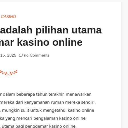
CASINO
adalah pilihan utama
ar kasino online
15, 2025
no Comments
er dalam beberapa tahun terakhir, menawarkan
mereka dari kenyamanan rumah mereka sendiri.
, mungkin sulit untuk mengetahui kasino online
eka yang mencari pengalaman kasino online
n utama bagi penggemar kasino online.