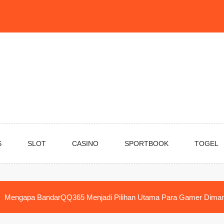
S
SLOT
CASINO
SPORTBOOK
TOGEL
Mengapa BandarQQ365 Menjadi Pilihan Utama Para Gamer Dima