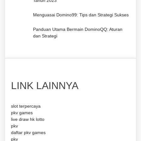
Tahun 2023
Menguasai Domino99: Tips dan Strategi Sukses
Panduan Utama Bermain DominoQQ: Aturan
dan Strategi
LINK LAINNYA
slot terpercaya
pkv games
live draw hk lotto
pkv
daftar pkv games
pkv