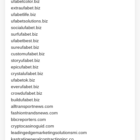
ufabetcolor.biz
extraufabet.biz
ufabetlife.biz
ufabetsolutions.biz
socialufabet.biz
surfufabet.biz
ufabetbest.biz
sureufabet.biz
customufabet.biz
storyufabet.biz
epicufabet.biz
crystalufabet.biz
ufabetok.biz
everufabet.biz
crowdufabet.biz
buildufabet.biz
alltransportnews.com
fashiontrandsnews.com
bbcreporters.com
cryptocasinoguid.com
leadingedgemarketingsolutionsmi.com
kastratigeneralcontractinginc.co