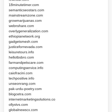
18minutetimer.com
semanticseostars.com
mainstreamzone.com
growmarijuanas.com
webnshare.com
overlygeneralization.com
ethiopianetwork.org
gadgetsmesh.com
justicefornevada.com
leisuretours.info
hellotbsbro.com
farmandpetscare.com
computingservice.info
caiofracini.com
techpositive.info
unseonrang.com
pak-urdu-poetry.com
blogcetra.com
internetmarketingsolutions.co
ollystvs.com
globalnewscx.com