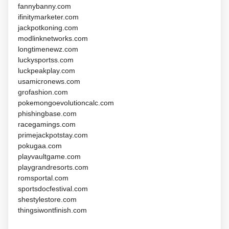
fannybanny.com
ifinitymarketer.com
jackpotkoning.com
modlinknetworks.com
longtimenewz.com
luckysportss.com
luckpeakplay.com
usamicronews.com
grofashion.com
pokemongoevolutioncalc.com
phishingbase.com
racegamings.com
primejackpotstay.com
pokugaa.com
playvaultgame.com
playgrandresorts.com
romsportal.com
sportsdocfestival.com
shestylestore.com
thingsiwontfinish.com