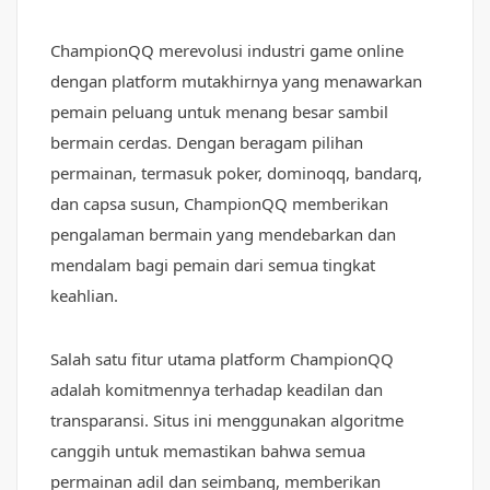
ChampionQQ merevolusi industri game online
dengan platform mutakhirnya yang menawarkan
pemain peluang untuk menang besar sambil
bermain cerdas. Dengan beragam pilihan
permainan, termasuk poker, dominoqq, bandarq,
dan capsa susun, ChampionQQ memberikan
pengalaman bermain yang mendebarkan dan
mendalam bagi pemain dari semua tingkat
keahlian.
Salah satu fitur utama platform ChampionQQ
adalah komitmennya terhadap keadilan dan
transparansi. Situs ini menggunakan algoritme
canggih untuk memastikan bahwa semua
permainan adil dan seimbang, memberikan