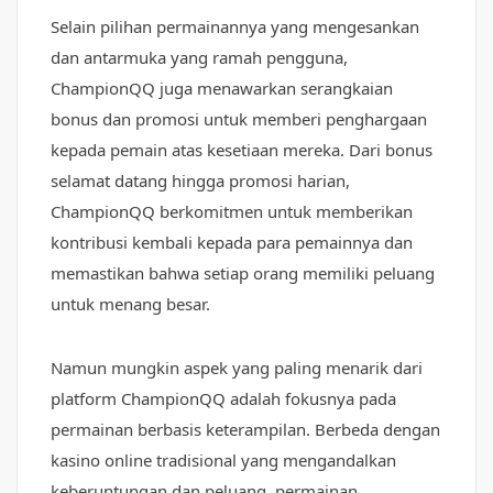
Selain pilihan permainannya yang mengesankan
dan antarmuka yang ramah pengguna,
ChampionQQ juga menawarkan serangkaian
bonus dan promosi untuk memberi penghargaan
kepada pemain atas kesetiaan mereka. Dari bonus
selamat datang hingga promosi harian,
ChampionQQ berkomitmen untuk memberikan
kontribusi kembali kepada para pemainnya dan
memastikan bahwa setiap orang memiliki peluang
untuk menang besar.
Namun mungkin aspek yang paling menarik dari
platform ChampionQQ adalah fokusnya pada
permainan berbasis keterampilan. Berbeda dengan
kasino online tradisional yang mengandalkan
keberuntungan dan peluang, permainan