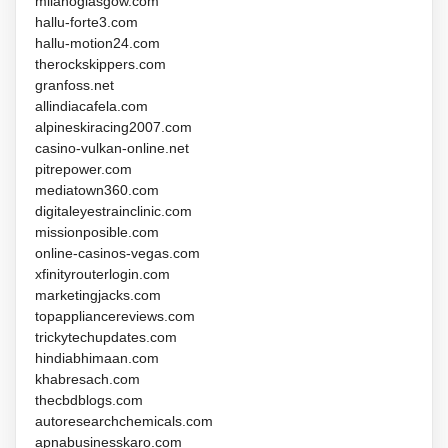
milanoglasgow.com
hallu-forte3.com
hallu-motion24.com
therockskippers.com
granfoss.net
allindiacafela.com
alpineskiracing2007.com
casino-vulkan-online.net
pitrepower.com
mediatown360.com
digitaleyestrainclinic.com
missionposible.com
online-casinos-vegas.com
xfinityrouterlogin.com
marketingjacks.com
topappliancereviews.com
trickytechupdates.com
hindiabhimaan.com
khabresach.com
thecbdblogs.com
autoresearchchemicals.com
apnabusinesskaro.com