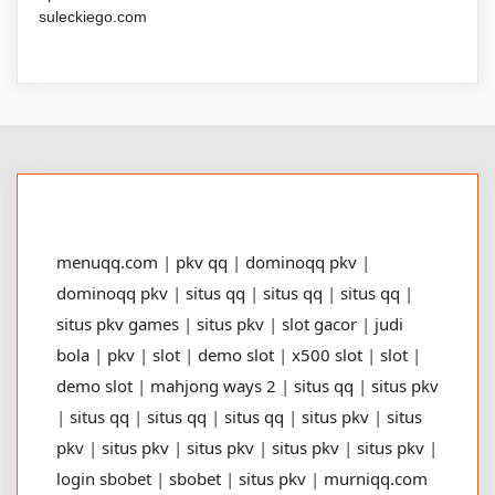
suleckiego.com
menuqq.com
|
pkv qq
|
dominoqq pkv
|
dominoqq pkv
|
situs qq
|
situs qq
|
situs qq
|
situs pkv games
|
situs pkv
|
slot gacor
|
judi
bola
|
pkv
|
slot
|
demo slot
|
x500 slot
|
slot
|
demo slot
|
mahjong ways 2
|
situs qq
|
situs pkv
|
situs qq
|
situs qq
|
situs qq
|
situs pkv
|
situs
pkv
|
situs pkv
|
situs pkv
|
situs pkv
|
situs pkv
|
login sbobet
|
sbobet
|
situs pkv
|
murniqq.com