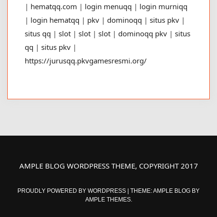
|
hematqq.com
|
login menuqq
|
login murniqq
|
login hematqq
|
pkv
|
dominoqq
|
situs pkv
|
situs qq
|
slot
|
slot
|
slot
|
dominoqq pkv
|
situs
qq
|
situs pkv
|
https://jurusqq.pkvgamesresmi.org/
AMPLE BLOG WORDPRESS THEME, COPYRIGHT 2017
PROUDLY POWERED BY WORDPRESS
|
THEME: AMPLE BLOG BY
AMPLE THEMES
.