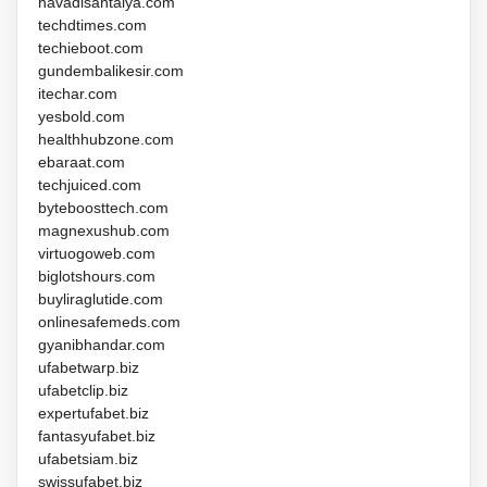
havadisantalya.com
techdtimes.com
techieboot.com
gundembalikesir.com
itechar.com
yesbold.com
healthhubzone.com
ebaraat.com
techjuiced.com
byteboosttech.com
magnexushub.com
virtuogoweb.com
biglotshours.com
buyliraglutide.com
onlinesafemeds.com
gyanibhandar.com
ufabetwarp.biz
ufabetclip.biz
expertufabet.biz
fantasyufabet.biz
ufabetsiam.biz
swissufabet.biz