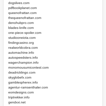
dogslives.com
pdfbookplanet.com
queenofrattan.com
thequeenofrattan.com
denohubpro.com
blades-knife.com
one-piece-spoiler.com
studiooneiota.com
findingcasino.org
realworldcobra.com
automachine.info
autospeedsters.info
wagerchampion.info
monomousumicontest.com
deadricklingo.com
skyglobefx.com
gamblespherex.info
agentur-ramsenthaler.com
eomdesigns.com
triptrekker.info
gendxxi.net