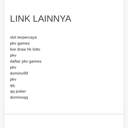
LINK LAINNYA
slot terpercaya
pkv games
live draw hk lotto
pkv
daftar pkv games
pkv
domino99
pkv
qq
qq poker
dominoqq