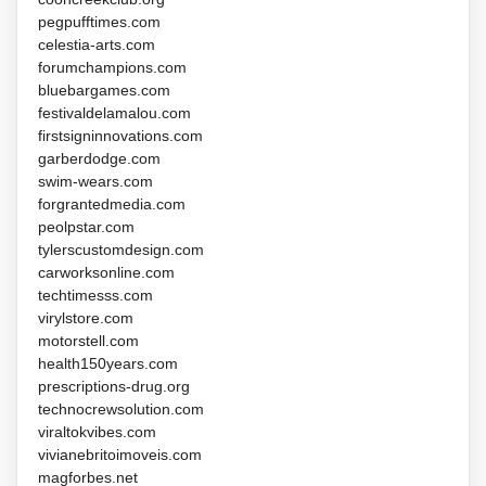
pegpufftimes.com
celestia-arts.com
forumchampions.com
bluebargames.com
festivaldelamalou.com
firstsigninnovations.com
garberdodge.com
swim-wears.com
forgrantedmedia.com
peolpstar.com
tylerscustomdesign.com
carworksonline.com
techtimesss.com
virylstore.com
motorstell.com
health150years.com
prescriptions-drug.org
technocrewsolution.com
viraltokvibes.com
vivianebritoimoveis.com
magforbes.net