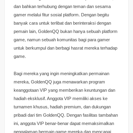
dan bahkan terhubung dengan teman dan sesama
gamer melalui fitur sosial platform. Dengan begitu
banyak cara untuk terlibat dan berinteraksi dengan
pemain lain, GoldenQQ bukan hanya sebuah platform
game, namun sebuah komunitas bagi para gamer
untuk berkumpul dan berbagi hasrat mereka terhadap
game.
Bagi mereka yang ingin meningkatkan permainan
mereka, GoldenQQ juga menawarkan program
keanggotaan VIP yang memberikan keuntungan dan
hadiah eksklusif. Anggota VIP memiliki akses ke
turnamen khusus, hadiah premium, dan dukungan
pribadi dari tim GoldenQQ. Dengan fasilitas tambahan
ini, anggota VIP benar-benar dapat memaksimalkan
pengalaman bermain game mereka dan mencapai