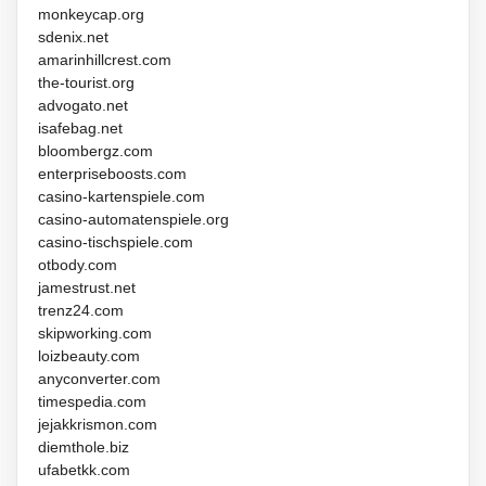
monkeycap.org
sdenix.net
amarinhillcrest.com
the-tourist.org
advogato.net
isafebag.net
bloombergz.com
enterpriseboosts.com
casino-kartenspiele.com
casino-automatenspiele.org
casino-tischspiele.com
otbody.com
jamestrust.net
trenz24.com
skipworking.com
loizbeauty.com
anyconverter.com
timespedia.com
jejakkrismon.com
diemthole.biz
ufabetkk.com