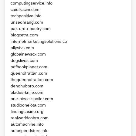
computingservice.info
caiofracini.com
techpositive.info
unseonrang.com
pak-urdu-poetry.com
blogcetra.com
internetmarketingsolutions.co
ollystvs.com
globalnewscx.com
dogslives.com
pdfbookplanet.com
queenofrattan.com
thequeenofrattan.com
denohubpro.com
blades-knife.com
one-piece-spoiler.com
studiooneiota.com
findingcasino.org
realworldcobra.com
automachine.info
autospeedsters.info