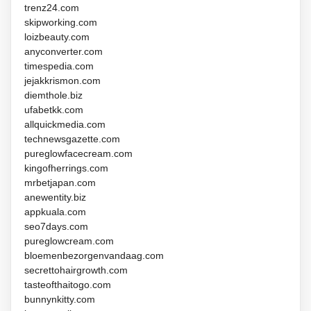
trenz24.com
skipworking.com
loizbeauty.com
anyconverter.com
timespedia.com
jejakkrismon.com
diemthole.biz
ufabetkk.com
allquickmedia.com
technewsgazette.com
pureglowfacecream.com
kingofherrings.com
mrbetjapan.com
anewentity.biz
appkuala.com
seo7days.com
pureglowcream.com
bloemenbezorgenvandaag.com
secrettohairgrowth.com
tasteofthaitogo.com
bunnynkitty.com