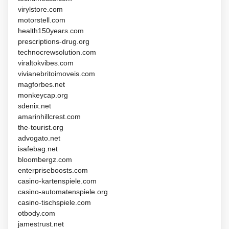
virylstore.com
motorstell.com
health150years.com
prescriptions-drug.org
technocrewsolution.com
viraltokvibes.com
vivianebritoimoveis.com
magforbes.net
monkeycap.org
sdenix.net
amarinhillcrest.com
the-tourist.org
advogato.net
isafebag.net
bloombergz.com
enterpriseboosts.com
casino-kartenspiele.com
casino-automatenspiele.org
casino-tischspiele.com
otbody.com
jamestrust.net