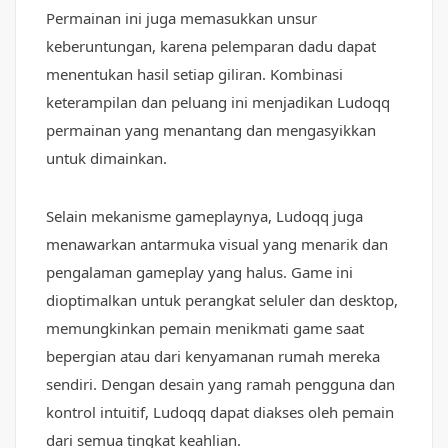
Permainan ini juga memasukkan unsur
keberuntungan, karena pelemparan dadu dapat
menentukan hasil setiap giliran. Kombinasi
keterampilan dan peluang ini menjadikan Ludoqq
permainan yang menantang dan mengasyikkan
untuk dimainkan.
Selain mekanisme gameplaynya, Ludoqq juga
menawarkan antarmuka visual yang menarik dan
pengalaman gameplay yang halus. Game ini
dioptimalkan untuk perangkat seluler dan desktop,
memungkinkan pemain menikmati game saat
bepergian atau dari kenyamanan rumah mereka
sendiri. Dengan desain yang ramah pengguna dan
kontrol intuitif, Ludoqq dapat diakses oleh pemain
dari semua tingkat keahlian.