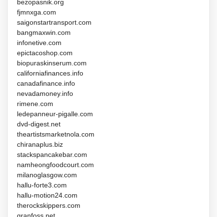
bezopasnik.org
fjmnxga.com
saigonstartransport.com
bangmaxwin.com
infonetive.com
epictacoshop.com
biopuraskinserum.com
californiafinances.info
canadafinance.info
nevadamoney.info
rimene.com
ledepanneur-pigalle.com
dvd-digest.net
theartistsmarketnola.com
chiranaplus.biz
stackspancakebar.com
namheongfoodcourt.com
milanoglasgow.com
hallu-forte3.com
hallu-motion24.com
therockskippers.com
granfoss.net