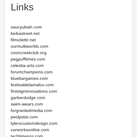
Links
saucyukiah.com
beikastreet.net
filmizlettir.net
ourmultiworlds.com
cooncreekclub.org
pegpufftimes.com
celestia-arts.com
forumchampions.com
bluebargames.com
festivaldelamalou.com
firstsigninnovations.com
garberdodge.com
swim-wears.com
forgrantedmedia.com
peolpstar.com
tylerscustomdesign.com
carworksonline.com
techtimesss.com