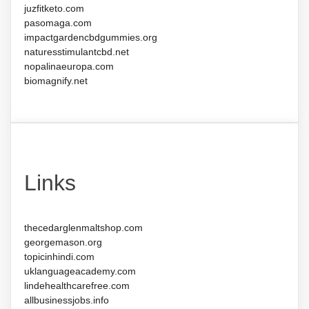
juzfitketo.com
pasomaga.com
impactgardencbdgummies.org
naturesstimulantcbd.net
nopalinaeuropa.com
biomagnify.net
Links
thecedarglenmaltshop.com
georgemason.org
topicinhindi.com
uklanguageacademy.com
lindehealthcarefree.com
allbusinessjobs.info