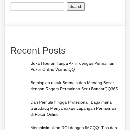
Search
Recent Posts
Buka Hiburan Tanpa Akhir dengan Permainan
Poker Online WarnetQQ
Bersiaplah untuk Bermain dan Menang Besar
dengan Ragam Permainan Seru BandarQQ365
Dari Pemula hingga Profesional: Bagaimana
Garudaqq Menyamakan Lapangan Permainan
di Poker Online
Memaksimalkan ROI dengan IMCQQ: Tips dan