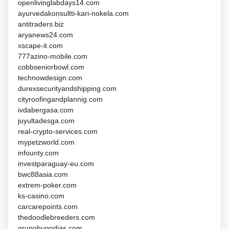
openlivinglabdays14.com
ayurvedakonsultti-kari-nokela.com
antitraders.biz
aryanews24.com
xscape-it.com
777azino-mobile.com
cobbseniorbowl.com
technowdesign.com
durexsecurityandshipping.com
cityroofingandplannig.com
ivdabergasa.com
juyultadesga.com
real-crypto-services.com
mypetzworld.com
infounty.com
investparaguay-eu.com
bwc88asia.com
extrem-poker.com
ks-casino.com
carcarepoints.com
thedoodlebreeders.com
grupohugodias.com