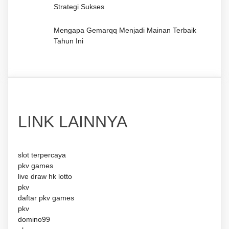
Strategi Sukses
Mengapa Gemarqq Menjadi Mainan Terbaik
Tahun Ini
LINK LAINNYA
slot terpercaya
pkv games
live draw hk lotto
pkv
daftar pkv games
pkv
domino99