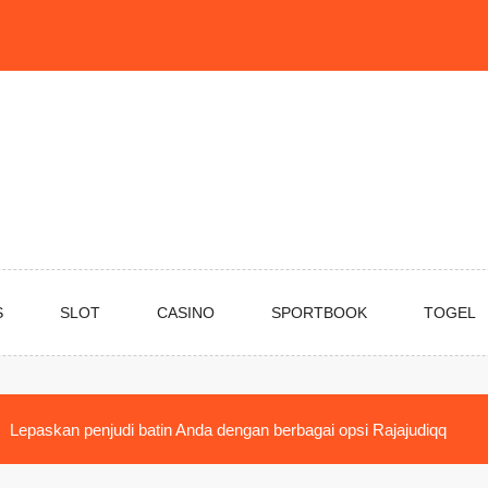
S
SLOT
CASINO
SPORTBOOK
TOGEL
Lepaskan penjudi batin Anda dengan berbagai opsi Rajajudiqq