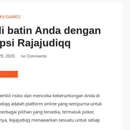
KV GAMES
i batin Anda dengan
psi Rajajudiqq
29, 2025
no Comments
mbil risiko dan mencoba keberuntungan Anda di
udiqq adalah platform online yang sempurna untuk
erbagai pilihan yang tersedia, termasuk poker,
nya, Rajajudiqq menawarkan sesuatu untuk setiap