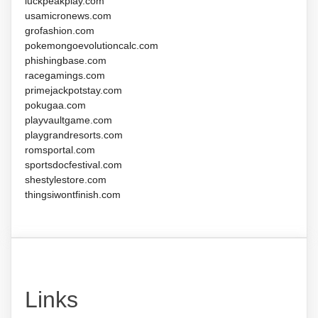
luckpeakplay.com
usamicronews.com
grofashion.com
pokemongoevolutioncalc.com
phishingbase.com
racegamings.com
primejackpotstay.com
pokugaa.com
playvaultgame.com
playgrandresorts.com
romsportal.com
sportsdocfestival.com
shestylestore.com
thingsiwontfinish.com
Links