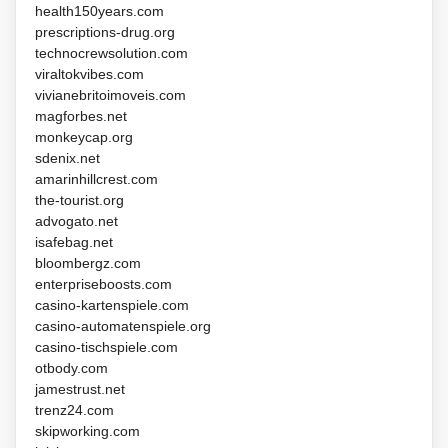
health150years.com
prescriptions-drug.org
technocrewsolution.com
viraltokvibes.com
vivianebritoimoveis.com
magforbes.net
monkeycap.org
sdenix.net
amarinhillcrest.com
the-tourist.org
advogato.net
isafebag.net
bloombergz.com
enterpriseboosts.com
casino-kartenspiele.com
casino-automatenspiele.org
casino-tischspiele.com
otbody.com
jamestrust.net
trenz24.com
skipworking.com