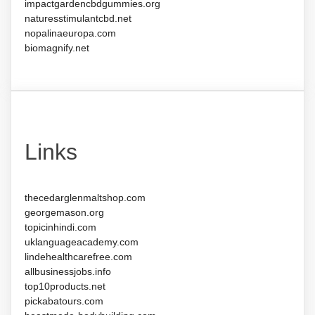
impactgardencbdgummies.org
naturesstimulantcbd.net
nopalinaeuropa.com
biomagnify.net
Links
thecedarglenmaltshop.com
georgemason.org
topicinhindi.com
uklanguageacademy.com
lindehealthcarefree.com
allbusinessjobs.info
top10products.net
pickabatours.com