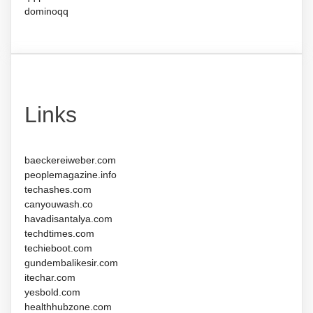
dominoqq
Links
baeckereiweber.com
peoplemagazine.info
techashes.com
canyouwash.co
havadisantalya.com
techdtimes.com
techieboot.com
gundembalikesir.com
itechar.com
yesbold.com
healthhubzone.com