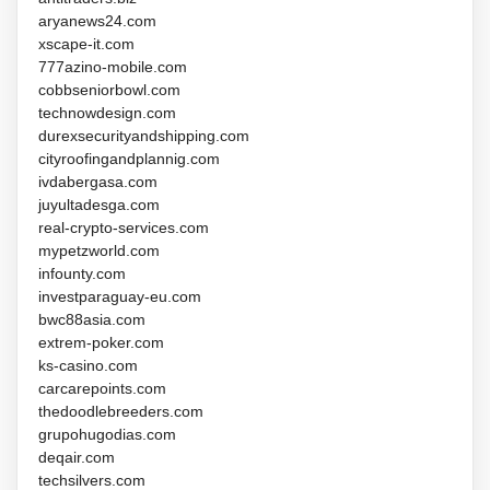
aryanews24.com
xscape-it.com
777azino-mobile.com
cobbseniorbowl.com
technowdesign.com
durexsecurityandshipping.com
cityroofingandplannig.com
ivdabergasa.com
juyultadesga.com
real-crypto-services.com
mypetzworld.com
infounty.com
investparaguay-eu.com
bwc88asia.com
extrem-poker.com
ks-casino.com
carcarepoints.com
thedoodlebreeders.com
grupohugodias.com
deqair.com
techsilvers.com