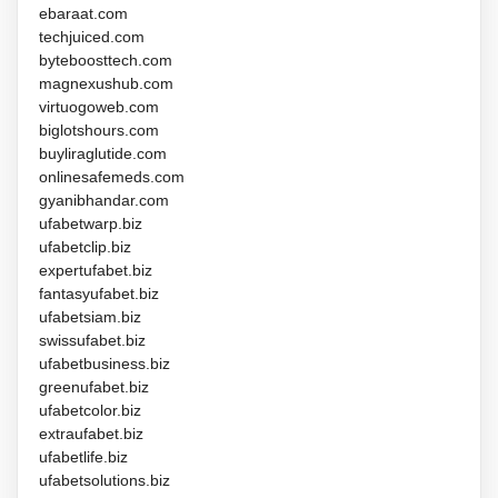
ebaraat.com
techjuiced.com
byteboosttech.com
magnexushub.com
virtuogoweb.com
biglotshours.com
buyliraglutide.com
onlinesafemeds.com
gyanibhandar.com
ufabetwarp.biz
ufabetclip.biz
expertufabet.biz
fantasyufabet.biz
ufabetsiam.biz
swissufabet.biz
ufabetbusiness.biz
greenufabet.biz
ufabetcolor.biz
extraufabet.biz
ufabetlife.biz
ufabetsolutions.biz