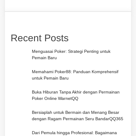
Recent Posts
Menguasai Poker: Strategi Penting untuk
Pemain Baru
Memahami Poker88: Panduan Komprehensif
untuk Pemain Baru
Buka Hiburan Tanpa Akhir dengan Permainan
Poker Online WarnetQQ
Bersiaplah untuk Bermain dan Menang Besar
dengan Ragam Permainan Seru BandarQQ365
Dari Pemula hingga Profesional: Bagaimana