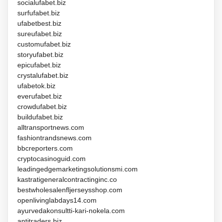
socialufabet.biz
surfufabet.biz
ufabetbest.biz
sureufabet.biz
customufabet.biz
storyufabet.biz
epicufabet.biz
crystalufabet.biz
ufabetok.biz
everufabet.biz
crowdufabet.biz
buildufabet.biz
alltransportnews.com
fashiontrandsnews.com
bbcreporters.com
cryptocasinoguid.com
leadingedgemarketingsolutionsmi.com
kastratigeneralcontractinginc.co
bestwholesalenfljerseysshop.com
openlivinglabdays14.com
ayurvedakonsultti-kari-nokela.com
antitraders.biz