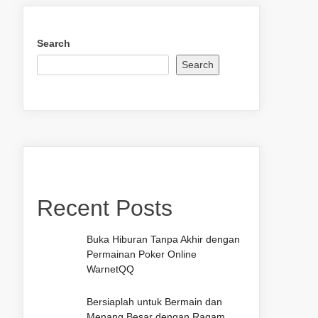
Search
Search
Recent Posts
Buka Hiburan Tanpa Akhir dengan
Permainan Poker Online
WarnetQQ
Bersiaplah untuk Bermain dan
Menang Besar dengan Ragam