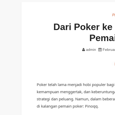
P
Dari Poker k
Pemai
admin
Februar
Poker telah lama menjadi hobi populer bagi
kemampuan menggertak, dan keberuntunga
strategi dan peluang. Namun, dalam bebera
di kalangan pemain poker: Pinoqq.