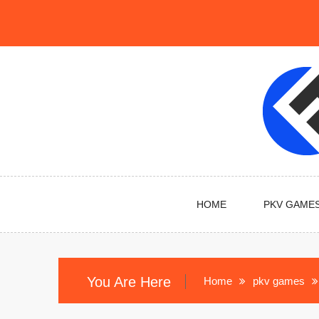
Skip
to
content
HOME
PKV GAME
You Are Here
Home
pkv games