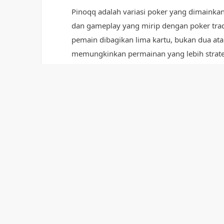
Pinoqq adalah variasi poker yang dimaink
dan gameplay yang mirip dengan poker trad
pemain dibagikan lima kartu, bukan dua atau
memungkinkan permainan yang lebih strate
lebih seru dan menantang bagi para pemain
Jadi mengapa pemain poker beralih ke Pin
tertarik pada game baru ini. Salah satu ala
keterampilan yang dibutuhkan untuk berhasi
empat, pemain memiliki lebih banyak opsi
sehingga menghasilkan gameplay yang lebih
Selain itu, Pinoqq menawarkan sentuhan se
Pot yang lebih besar dan taruhan yang leb
game lebih mendebarkan dan dinamis, membu