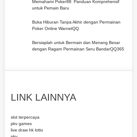
Memahami Poker88: Panduan Komprehensif
untuk Pemain Baru
Buka Hiburan Tanpa Akhir dengan Permainan
Poker Online WarnetQQ
Bersiaplah untuk Bermain dan Menang Besar
dengan Ragam Permainan Seru BandarQQ365
LINK LAINNYA
slot terpercaya
pkv games
live draw hk lotto
pkv