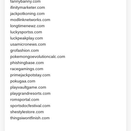
fannybanny.com
ifinitymarketer.com
jackpotkoning.com
modlinknetworks.com
longtimenewz.com
luckysportss.com
luckpeakplay.com
usamicronews.com
grofashion.com
pokemongoevolutioncalc.com
phishingbase.com
racegamings.com
primejackpotstay.com
pokugaa.com
playvaultgame.com
playgrandresorts.com
romsportal.com
sportsdocfestival.com
shestylestore.com
thingsiwontfinish.com