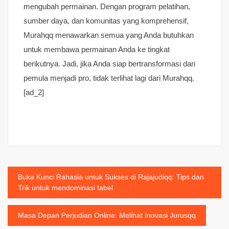
mengubah permainan. Dengan program pelatihan,
sumber daya, dan komunitas yang komprehensif,
Murahqq menawarkan semua yang Anda butuhkan
untuk membawa permainan Anda ke tingkat
berikutnya. Jadi, jika Anda siap bertransformasi dari
pemula menjadi pro, tidak terlihat lagi dari Murahqq.
[ad_2]
Post
Buka Kunci Rahasia untuk Sukses di Rajajudiqq: Tips dan
Trik untuk mendominasi tabel
navigation
Masa Depan Perjudian Online: Melihat Inovasi Jurusqq