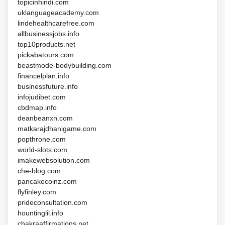
topicinhindi.com
uklanguageacademy.com
lindehealthcarefree.com
allbusinessjobs.info
top10products.net
pickabatours.com
beastmode-bodybuilding.com
financelplan.info
businessfuture.info
infojudibet.com
cbdmap.info
deanbeanxn.com
matkarajdhanigame.com
popthrone.com
world-slots.com
imakewebsolution.com
che-blog.com
pancakecoinz.com
flyfinley.com
prideconsultation.com
hountinglil.info
chakraaffirmations.net