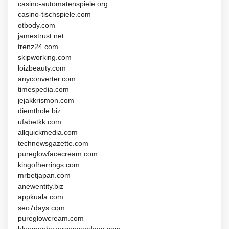
casino-automatenspiele.org
casino-tischspiele.com
otbody.com
jamestrust.net
trenz24.com
skipworking.com
loizbeauty.com
anyconverter.com
timespedia.com
jejakkrismon.com
diemthole.biz
ufabetkk.com
allquickmedia.com
technewsgazette.com
pureglowfacecream.com
kingofherrings.com
mrbetjapan.com
anewentity.biz
appkuala.com
seo7days.com
pureglowcream.com
bloemenbezorgenvandaag.com