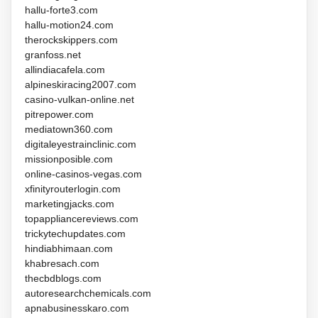
hallu-forte3.com
hallu-motion24.com
therockskippers.com
granfoss.net
allindiacafela.com
alpineskiracing2007.com
casino-vulkan-online.net
pitrepower.com
mediatown360.com
digitaleyestrainclinic.com
missionposible.com
online-casinos-vegas.com
xfinityrouterlogin.com
marketingjacks.com
topappliancereviews.com
trickytechupdates.com
hindiabhimaan.com
khabresach.com
thecbdblogs.com
autoresearchchemicals.com
apnabusinesskaro.com