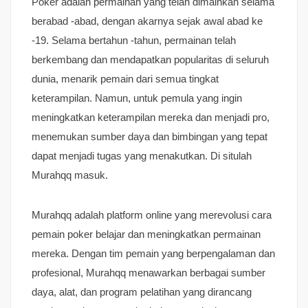
Poker adalah permainan yang telah dimainkan selama
berabad -abad, dengan akarnya sejak awal abad ke
-19. Selama bertahun -tahun, permainan telah
berkembang dan mendapatkan popularitas di seluruh
dunia, menarik pemain dari semua tingkat
keterampilan. Namun, untuk pemula yang ingin
meningkatkan keterampilan mereka dan menjadi pro,
menemukan sumber daya dan bimbingan yang tepat
dapat menjadi tugas yang menakutkan. Di situlah
Murahqq masuk.
Murahqq adalah platform online yang merevolusi cara
pemain poker belajar dan meningkatkan permainan
mereka. Dengan tim pemain yang berpengalaman dan
profesional, Murahqq menawarkan berbagai sumber
daya, alat, dan program pelatihan yang dirancang