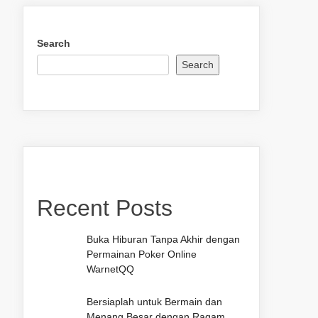
Search
Search
Recent Posts
Buka Hiburan Tanpa Akhir dengan
Permainan Poker Online
WarnetQQ
Bersiaplah untuk Bermain dan
Menang Besar dengan Ragam