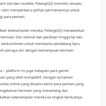
ti slot dan roulette, PelangiQQ memiliki sesuatu
ra rutin memperbarui pilihan permainannya untuk
gi para pemain.
tkan keterampilan mereka, PelangiQQ menawarkan
mulai. Dari tutorial dan panduan hingga tip dan
QQ berkomitmen untuk membantu pendatang baru
ebih percaya diri dengan kemampuan bermain
 – platform ini juga melayani para gamer
ain yang lebih kompetitif. Dengan turnamen
unitas online yang dinamis berisi para pemain yang
pengalaman bermain yang menantang dan
atkan keterampilan mereka ke tingkat berikutnya.