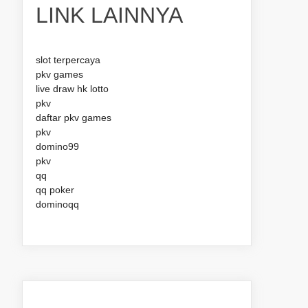
LINK LAINNYA
slot terpercaya
pkv games
live draw hk lotto
pkv
daftar pkv games
pkv
domino99
pkv
qq
qq poker
dominoqq