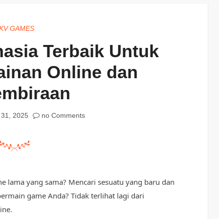
KV GAMES
sia Terbaik Untuk
inan Online dan
mbiraan
 31, 2025
no Comments
e lama yang sama? Mencari sesuatu yang baru dan
main game Anda? Tidak terlihat lagi dari
ine.