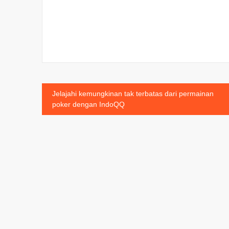
Post
Jelajahi kemungkinan tak terbatas dari permainan
poker dengan IndoQQ
navigation