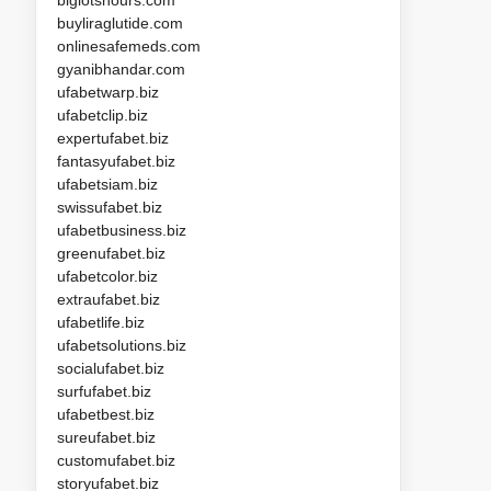
biglotshours.com
buyliraglutide.com
onlinesafemeds.com
gyanibhandar.com
ufabetwarp.biz
ufabetclip.biz
expertufabet.biz
fantasyufabet.biz
ufabetsiam.biz
swissufabet.biz
ufabetbusiness.biz
greenufabet.biz
ufabetcolor.biz
extraufabet.biz
ufabetlife.biz
ufabetsolutions.biz
socialufabet.biz
surfufabet.biz
ufabetbest.biz
sureufabet.biz
customufabet.biz
storyufabet.biz