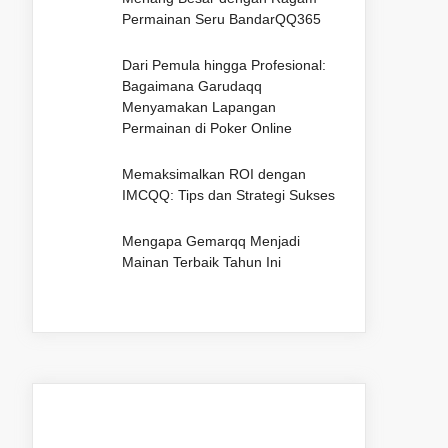
Permainan Seru BandarQQ365
Dari Pemula hingga Profesional:
Bagaimana Garudaqq
Menyamakan Lapangan
Permainan di Poker Online
Memaksimalkan ROI dengan
IMCQQ: Tips dan Strategi Sukses
Mengapa Gemarqq Menjadi
Mainan Terbaik Tahun Ini