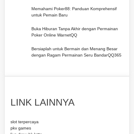
Memahami Poker88: Panduan Komprehensif
untuk Pemain Baru
Buka Hiburan Tanpa Akhir dengan Permainan
Poker Online WarnetQQ
Bersiaplah untuk Bermain dan Menang Besar
dengan Ragam Permainan Seru BandarQQ365
LINK LAINNYA
slot terpercaya
pkv games