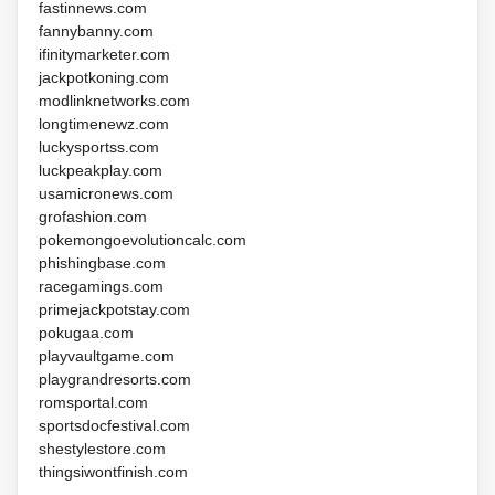
fastinnews.com
fannybanny.com
ifinitymarketer.com
jackpotkoning.com
modlinknetworks.com
longtimenewz.com
luckysportss.com
luckpeakplay.com
usamicronews.com
grofashion.com
pokemongoevolutioncalc.com
phishingbase.com
racegamings.com
primejackpotstay.com
pokugaa.com
playvaultgame.com
playgrandresorts.com
romsportal.com
sportsdocfestival.com
shestylestore.com
thingsiwontfinish.com