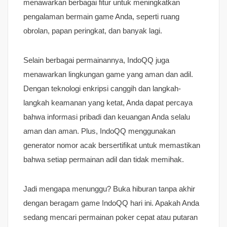
menawarkan berbagai fitur untuk meningkatkan
pengalaman bermain game Anda, seperti ruang
obrolan, papan peringkat, dan banyak lagi.
Selain berbagai permainannya, IndoQQ juga
menawarkan lingkungan game yang aman dan adil.
Dengan teknologi enkripsi canggih dan langkah-
langkah keamanan yang ketat, Anda dapat percaya
bahwa informasi pribadi dan keuangan Anda selalu
aman dan aman. Plus, IndoQQ menggunakan
generator nomor acak bersertifikat untuk memastikan
bahwa setiap permainan adil dan tidak memihak.
Jadi mengapa menunggu? Buka hiburan tanpa akhir
dengan beragam game IndoQQ hari ini. Apakah Anda
sedang mencari permainan poker cepat atau putaran