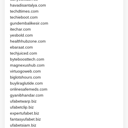
havadisantalya.com
techdtimes.com
techieboot.com
gundembalikesir.com
itechar.com
yesbold.com
healthhubzone.com
ebaraat.com
techjuiced.com
byteboosttech.com
magnexushub.com
virtuogoweb.com
biglotshours.com
buyliraglutide.com
onlinesafemeds.com
gyanibhandar.com
ufabetwarp.biz
ufabetclip.biz
expertufabet.biz
fantasyufabet.biz
ufabetsiam.biz