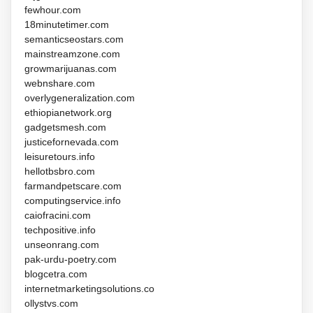
fewhour.com
18minutetimer.com
semanticseostars.com
mainstreamzone.com
growmarijuanas.com
webnshare.com
overlygeneralization.com
ethiopianetwork.org
gadgetsmesh.com
justicefornevada.com
leisuretours.info
hellotbsbro.com
farmandpetscare.com
computingservice.info
caiofracini.com
techpositive.info
unseonrang.com
pak-urdu-poetry.com
blogcetra.com
internetmarketingsolutions.co
ollystvs.com