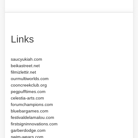
Links
saucyukiah.com
beikastreet.net
filmizlettir.net
ourmultiworlds.com
cooncreekclub.org
pegpufftimes.com
celestia-arts.com
forumchampions.com
bluebargames.com
festivaldelamalou.com
firstsigninnovations.com
garberdodge.com
swim-wears.com