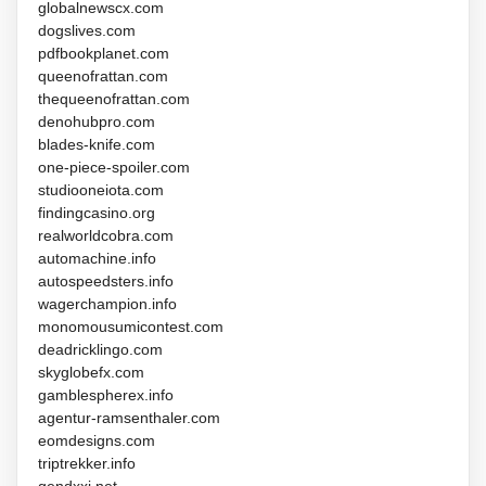
globalnewscx.com
dogslives.com
pdfbookplanet.com
queenofrattan.com
thequeenofrattan.com
denohubpro.com
blades-knife.com
one-piece-spoiler.com
studiooneiota.com
findingcasino.org
realworldcobra.com
automachine.info
autospeedsters.info
wagerchampion.info
monomousumicontest.com
deadricklingo.com
skyglobefx.com
gamblespherex.info
agentur-ramsenthaler.com
eomdesigns.com
triptrekker.info
gendxxi.net