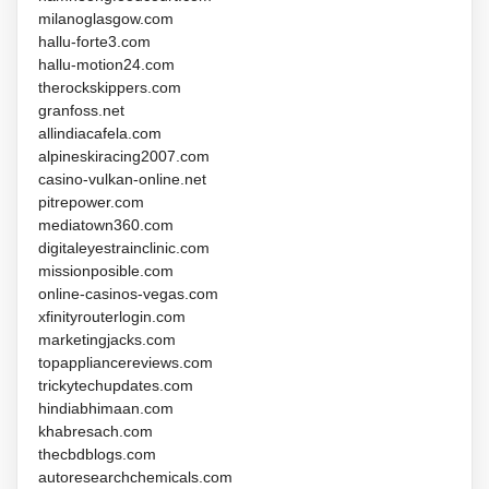
milanoglasgow.com
hallu-forte3.com
hallu-motion24.com
therockskippers.com
granfoss.net
allindiacafela.com
alpineskiracing2007.com
casino-vulkan-online.net
pitrepower.com
mediatown360.com
digitaleyestrainclinic.com
missionposible.com
online-casinos-vegas.com
xfinityrouterlogin.com
marketingjacks.com
topappliancereviews.com
trickytechupdates.com
hindiabhimaan.com
khabresach.com
thecbdblogs.com
autoresearchchemicals.com