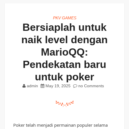
PKV GAMES
Bersiaplah untuk
naik level dengan
MarioQQ:
Pendekatan baru
untuk poker
admin
May 19, 2025
no Comments
Poker telah menjadi permainan populer selama