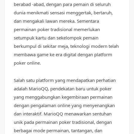
berabad -abad, dengan para pemain di seluruh
dunia menikmati sensasi menggertak, bertaruh,
dan mengakali lawan mereka. Sementara
permainan poker tradisional memerlukan
setumpuk kartu dan sekelompok pemain
berkumpul di sekitar meja, teknologi modern telah
membawa game ke era digital dengan platform
poker online.
Salah satu platform yang mendapatkan perhatian
adalah MarioQQ, pendekatan baru untuk poker
yang menggabungkan kegembiraan permainan
dengan pengalaman online yang menyenangkan
dan interaktif. MarioQQ menawarkan sentuhan
unik pada permainan poker tradisional, dengan
berbagai mode permainan, tantangan, dan