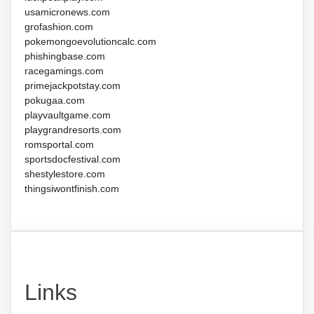
usamicronews.com
grofashion.com
pokemongoevolutioncalc.com
phishingbase.com
racegamings.com
primejackpotstay.com
pokugaa.com
playvaultgame.com
playgrandresorts.com
romsportal.com
sportsdocfestival.com
shestylestore.com
thingsiwontfinish.com
Links