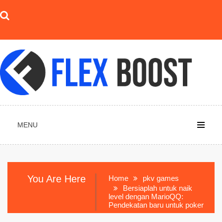
Skip
to
content
MENU
You Are Here
Home
pkv games
Bersiaplah untuk naik
level dengan MarioQQ:
Pendekatan baru untuk poker