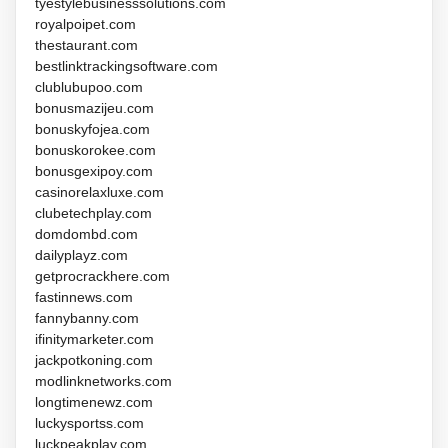
tyestylebusinesssolutions.com
royalpoipet.com
thestaurant.com
bestlinktrackingsoftware.com
clublubupoo.com
bonusmazijeu.com
bonuskyfojea.com
bonuskorokee.com
bonusgexipoy.com
casinorelaxluxe.com
clubetechplay.com
domdombd.com
dailyplayz.com
getprocrackhere.com
fastinnews.com
fannybanny.com
ifinitymarketer.com
jackpotkoning.com
modlinknetworks.com
longtimenewz.com
luckysportss.com
luckpeakplay.com