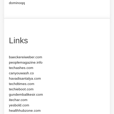
dominoqq
Links
baeckereiweber.com
peoplemagazine.info
techashes.com
canyouwash.co
havadisantalya.com
techdtimes.com
techieboot.com
gundembalikesir.com
itechar.com
yesbold.com
healthhubzone.com