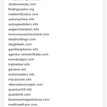
studiooneiota.com
findingcasino.org
realworldcobra.com
automachine.info
autospeedsters.info
wagerchampion.info
monomousumicontest.com
deadricklingo.com
skyglobefx.com
gamblespherex.info
agentur-ramsenthaler.com
eomdesigns.com
triptrekker.info
gendxxi.net
motomasters.info
mycarzone.info
vibecasaconcepts.com
quantum24.info
quantenki.com
businessmagazineusa.com
medicwellcare.com