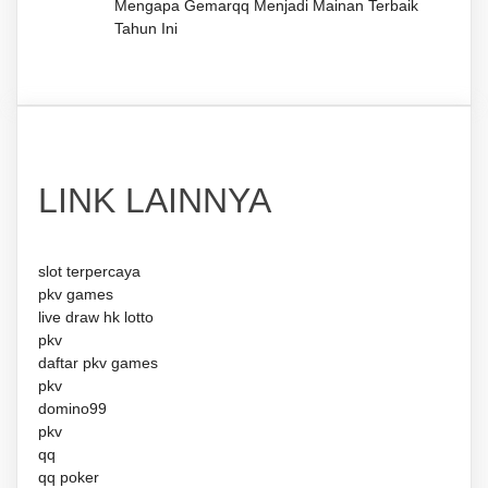
Mengapa Gemarqq Menjadi Mainan Terbaik
Tahun Ini
LINK LAINNYA
slot terpercaya
pkv games
live draw hk lotto
pkv
daftar pkv games
pkv
domino99
pkv
qq
qq poker