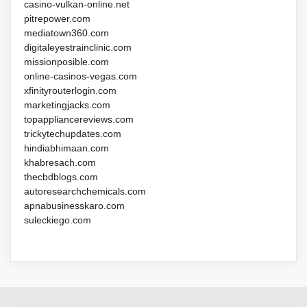
casino-vulkan-online.net
pitrepower.com
mediatown360.com
digitaleyestrainclinic.com
missionposible.com
online-casinos-vegas.com
xfinityrouterlogin.com
marketingjacks.com
topappliancereviews.com
trickytechupdates.com
hindiabhimaan.com
khabresach.com
thecbdblogs.com
autoresearchchemicals.com
apnabusinesskaro.com
suleckiego.com