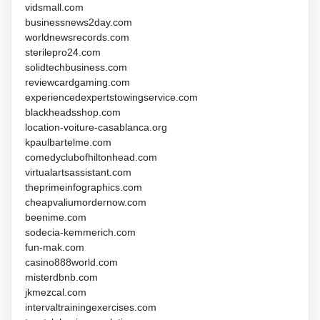
vidsmall.com
businessnews2day.com
worldnewsrecords.com
sterilepro24.com
solidtechbusiness.com
reviewcardgaming.com
experiencedexpertstowingservice.com
blackheadsshop.com
location-voiture-casablanca.org
kpaulbartelme.com
comedyclubofhiltonhead.com
virtualartsassistant.com
theprimeinfographics.com
cheapvaliumordernow.com
beenime.com
sodecia-kemmerich.com
fun-mak.com
casino888world.com
misterdbnb.com
jkmezcal.com
intervaltrainingexercises.com