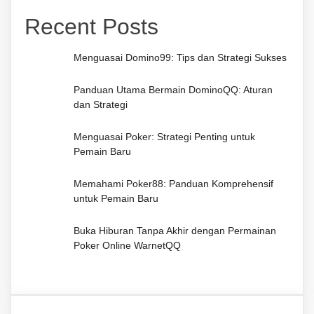
Recent Posts
Menguasai Domino99: Tips dan Strategi Sukses
Panduan Utama Bermain DominoQQ: Aturan
dan Strategi
Menguasai Poker: Strategi Penting untuk
Pemain Baru
Memahami Poker88: Panduan Komprehensif
untuk Pemain Baru
Buka Hiburan Tanpa Akhir dengan Permainan
Poker Online WarnetQQ