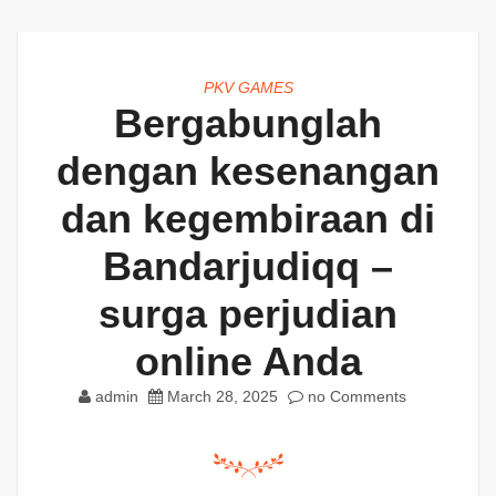
PKV GAMES
Bergabunglah
dengan kesenangan
dan kegembiraan di
Bandarjudiqq –
surga perjudian
online Anda
admin
March 28, 2025
no Comments