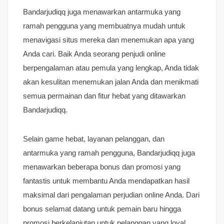
Bandarjudiqq juga menawarkan antarmuka yang
ramah pengguna yang membuatnya mudah untuk
menavigasi situs mereka dan menemukan apa yang
Anda cari. Baik Anda seorang penjudi online
berpengalaman atau pemula yang lengkap, Anda tidak
akan kesulitan menemukan jalan Anda dan menikmati
semua permainan dan fitur hebat yang ditawarkan
Bandarjudiqq.
Selain game hebat, layanan pelanggan, dan
antarmuka yang ramah pengguna, Bandarjudiqq juga
menawarkan beberapa bonus dan promosi yang
fantastis untuk membantu Anda mendapatkan hasil
maksimal dari pengalaman perjudian online Anda. Dari
bonus selamat datang untuk pemain baru hingga
promosi berkelanjutan untuk pelanggan yang loyal,