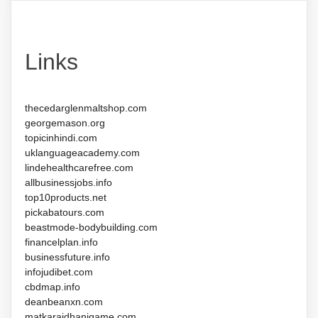
Links
thecedarglenmaltshop.com
georgemason.org
topicinhindi.com
uklanguageacademy.com
lindehealthcarefree.com
allbusinessjobs.info
top10products.net
pickabatours.com
beastmode-bodybuilding.com
financelplan.info
businessfuture.info
infojudibet.com
cbdmap.info
deanbeanxn.com
matkarajdhanigame.com