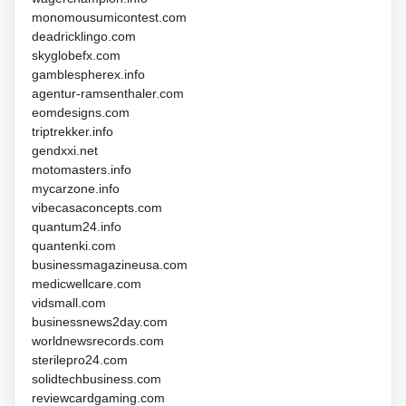
monomousumicontest.com
deadricklingo.com
skyglobefx.com
gamblespherex.info
agentur-ramsenthaler.com
eomdesigns.com
triptrekker.info
gendxxi.net
motomasters.info
mycarzone.info
vibecasaconcepts.com
quantum24.info
quantenki.com
businessmagazineusa.com
medicwellcare.com
vidsmall.com
businessnews2day.com
worldnewsrecords.com
sterilepro24.com
solidtechbusiness.com
reviewcardgaming.com