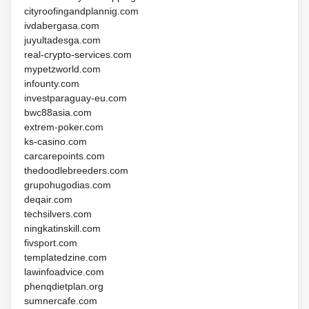
cityroofingandplannig.com
ivdabergasa.com
juyultadesga.com
real-crypto-services.com
mypetzworld.com
infounty.com
investparaguay-eu.com
bwc88asia.com
extrem-poker.com
ks-casino.com
carcarepoints.com
thedoodlebreeders.com
grupohugodias.com
deqair.com
techsilvers.com
ningkatinskill.com
fivsport.com
templatedzine.com
lawinfoadvice.com
phenqdietplan.org
sumnercafe.com