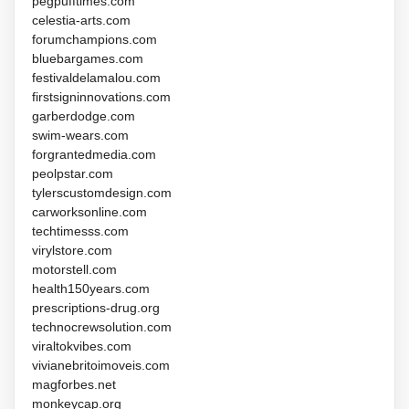
pegpufftimes.com
celestia-arts.com
forumchampions.com
bluebargames.com
festivaldelamalou.com
firstsigninnovations.com
garberdodge.com
swim-wears.com
forgrantedmedia.com
peolpstar.com
tylerscustomdesign.com
carworksonline.com
techtimesss.com
virylstore.com
motorstell.com
health150years.com
prescriptions-drug.org
technocrewsolution.com
viraltokvibes.com
vivianebritoimoveis.com
magforbes.net
monkeycap.org