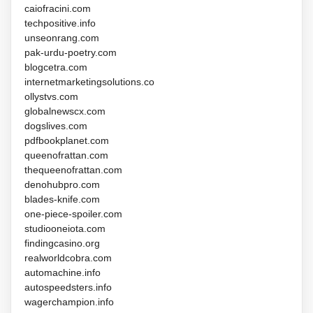
caiofracini.com
techpositive.info
unseonrang.com
pak-urdu-poetry.com
blogcetra.com
internetmarketingsolutions.co
ollystvs.com
globalnewscx.com
dogslives.com
pdfbookplanet.com
queenofrattan.com
thequeenofrattan.com
denohubpro.com
blades-knife.com
one-piece-spoiler.com
studiooneiota.com
findingcasino.org
realworldcobra.com
automachine.info
autospeedsters.info
wagerchampion.info