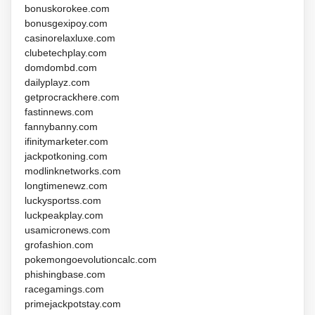
bonuskorokee.com
bonusgexipoy.com
casinorelaxluxe.com
clubetechplay.com
domdombd.com
dailyplayz.com
getprocrackhere.com
fastinnews.com
fannybanny.com
ifinitymarketer.com
jackpotkoning.com
modlinknetworks.com
longtimenewz.com
luckysportss.com
luckpeakplay.com
usamicronews.com
grofashion.com
pokemongoevolutioncalc.com
phishingbase.com
racegamings.com
primejackpotstay.com