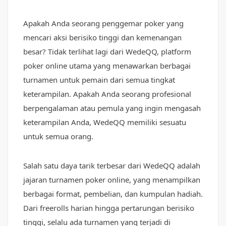
Apakah Anda seorang penggemar poker yang
mencari aksi berisiko tinggi dan kemenangan
besar? Tidak terlihat lagi dari WedeQQ, platform
poker online utama yang menawarkan berbagai
turnamen untuk pemain dari semua tingkat
keterampilan. Apakah Anda seorang profesional
berpengalaman atau pemula yang ingin mengasah
keterampilan Anda, WedeQQ memiliki sesuatu
untuk semua orang.
Salah satu daya tarik terbesar dari WedeQQ adalah
jajaran turnamen poker online, yang menampilkan
berbagai format, pembelian, dan kumpulan hadiah.
Dari freerolls harian hingga pertarungan berisiko
tinggi, selalu ada turnamen yang terjadi di