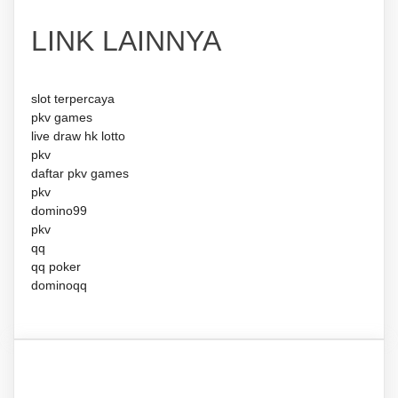
LINK LAINNYA
slot terpercaya
pkv games
live draw hk lotto
pkv
daftar pkv games
pkv
domino99
pkv
qq
qq poker
dominoqq