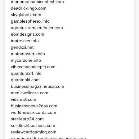
monomousumicontest.com
deadricklingo.com
skyglobefx.com
gamblespherex.info
agentur-ramsenthaler.com
eomdesigns.com
triptrekker.info
gendxxi.net
motomasters.info
mycarzone.info
vibecasaconcepts.com
quantum24.info
quantenki.com
businessmagazineusa.com
medicwellcare.com
vidsmall.com
businessnews2day.com
worldnewsrecords.com
sterilepro24.com
solidtechbusiness.com
reviewcardgaming.com
experiencedexpertstowingservice.com