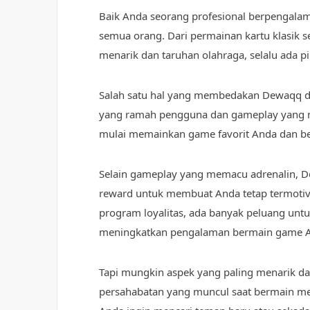
Baik Anda seorang profesional berpengala
semua orang. Dari permainan kartu klasik 
menarik dan taruhan olahraga, selalu ada 
Salah satu hal yang membedakan Dewaqq da
yang ramah pengguna dan gameplay yang m
mulai memainkan game favorit Anda dan be
Selain gameplay yang memacu adrenalin, D
reward untuk membuat Anda tetap termotiva
program loyalitas, ada banyak peluang u
meningkatkan pengalaman bermain game 
Tapi mungkin aspek yang paling menarik d
persahabatan yang muncul saat bermain mel