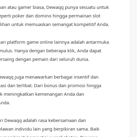
man atau gamer biasa, Dewaqq punya sesuatu untuk
seperti poker dan domino hingga permainan slot
pilihan untuk memuaskan semangat kompetitif Anda.
ri platform game online lainnya adalah antarmuka
ulus. Hanya dengan beberapa klik, Anda dapat
rsaing dengan pemain dari seluruh dunia.
ewaqq juga menawarkan berbagai insentif dan
si dan terlibat. Dari bonus dan promosi hingga
ntuk meningkatkan kemenangan Anda dan
Anda.
ari Dewaqq adalah rasa kebersamaan dan
awan individu lain yang berpikiran sama. Baik