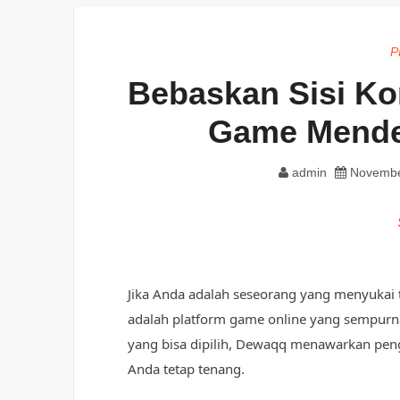
P
Bebaskan Sisi Ko
Game Mende
admin
Novembe
Jika Anda adalah seseorang yang menyukai
adalah platform game online yang sempur
yang bisa dipilih, Dewaqq menawarkan pe
Anda tetap tenang.