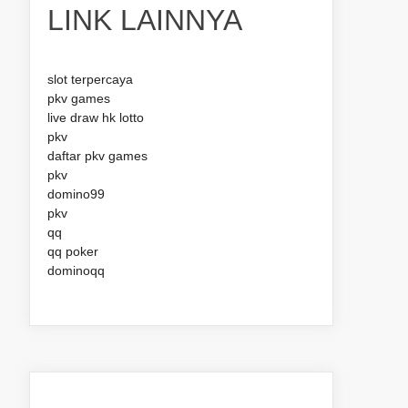
LINK LAINNYA
slot terpercaya
pkv games
live draw hk lotto
pkv
daftar pkv games
pkv
domino99
pkv
qq
qq poker
dominoqq