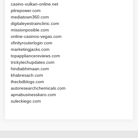
casino-vulkan-online.net
pitrepower.com
mediatown360.com
digitaleyestrainclinic.com
missionposible.com
online-casinos-vegas.com
xfinityrouterlogin.com
marketingjacks.com
topappliancereviews.com
trickytechupdates.com
hindiabhimaan.com
khabresach.com
thecbdblogs.com
autoresearchchemicals.com
apnabusinesskaro.com
suleckiego.com