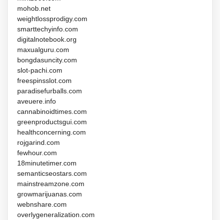
mohob.net
weightlossprodigy.com
smarttechyinfo.com
digitalnotebook.org
maxualguru.com
bongdasuncity.com
slot-pachi.com
freespinsslot.com
paradisefurballs.com
aveuere.info
cannabinoidtimes.com
greenproductsgui.com
healthconcerning.com
rojgarind.com
fewhour.com
18minutetimer.com
semanticseostars.com
mainstreamzone.com
growmarijuanas.com
webnshare.com
overlygeneralization.com