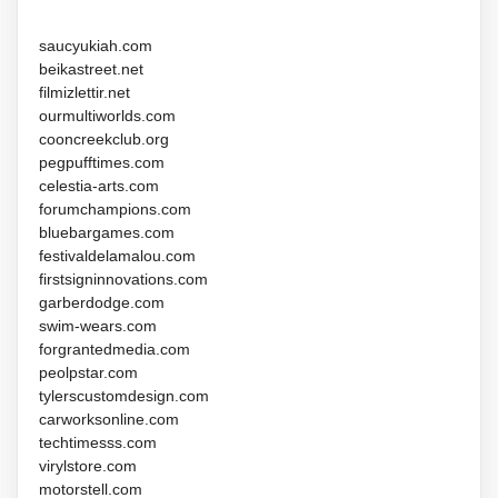
saucyukiah.com
beikastreet.net
filmizlettir.net
ourmultiworlds.com
cooncreekclub.org
pegpufftimes.com
celestia-arts.com
forumchampions.com
bluebargames.com
festivaldelamalou.com
firstsigninnovations.com
garberdodge.com
swim-wears.com
forgrantedmedia.com
peolpstar.com
tylerscustomdesign.com
carworksonline.com
techtimesss.com
virylstore.com
motorstell.com