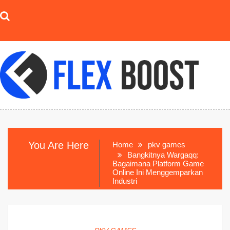
Skip
to
content
You Are Here
Home
pkv games
Bangkitnya Wargaqq:
Bagaimana Platform Game
Online Ini Menggemparkan
Industri