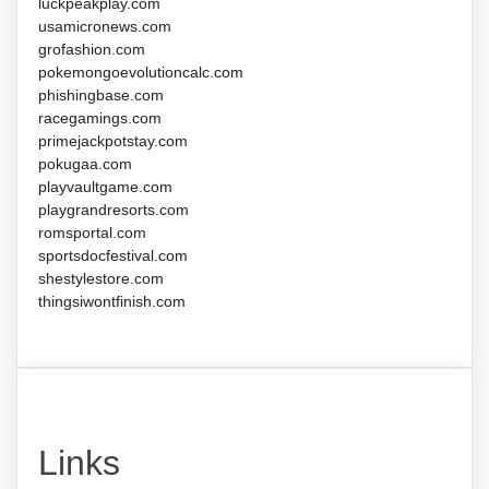
luckpeakplay.com
usamicronews.com
grofashion.com
pokemongoevolutioncalc.com
phishingbase.com
racegamings.com
primejackpotstay.com
pokugaa.com
playvaultgame.com
playgrandresorts.com
romsportal.com
sportsdocfestival.com
shestylestore.com
thingsiwontfinish.com
Links