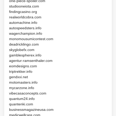
one-piece-spoiler.com
studiooneiota.com
findingcasino.org
realworldcobra.com
automachine.info
autospeedsters.info
wagerchampion.info
monomousumicontest.com
deadricklingo.com
skyglobefx.com
gamblespherex.info
agentur-ramsenthaler.com
eomdesigns.com
triptrekker.info
gendxxi.net
motomasters.info
mycarzone.info
vibecasaconcepts.com
quantum24.info
quantenki.com
businessmagazineusa.com
medicwellcare.com