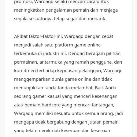
promosi, Wargaqq selalu mencari cara untuk
meningkatkan pengalaman pemain dan menjaga
segala sesuatunya tetap segar dan menarik.
Akibat faktor-faktor ini, Wargaqq dengan cepat
menjadi salah satu platform game online
terkemuka di industri ini. Dengan beragam pilihan
permainan, antarmuka yang ramah pengguna, dan
komitmen terhadap kepuasan pelanggan, Wargaqq
menggemparkan dunia game online dan tidak
menunjukkan tanda-tanda melambat. Baik Anda
seorang gamer kasual yang mencari kesenangan
atau pemain hardcore yang mencari tantangan,
Wargaqq memiliki sesuatu untuk semua orang. Jadi
mengapa tidak bergabung dengan jutaan pemain
yang telah menikmati keseruan dan keseruan