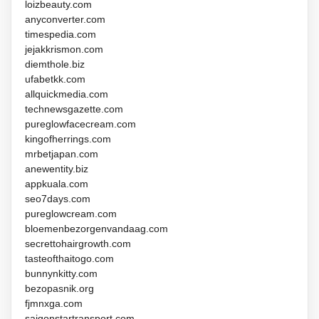
loizbeauty.com
anyconverter.com
timespedia.com
jejakkrismon.com
diemthole.biz
ufabetkk.com
allquickmedia.com
technewsgazette.com
pureglowfacecream.com
kingofherrings.com
mrbetjapan.com
anewentity.biz
appkuala.com
seo7days.com
pureglowcream.com
bloemenbezorgenvandaag.com
secrettohairgrowth.com
tasteofthaitogo.com
bunnynkitty.com
bezopasnik.org
fjmnxga.com
saigonstartransport.com