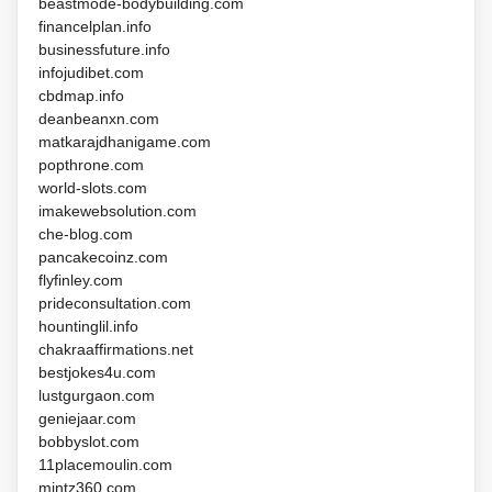
beastmode-bodybuilding.com
financelplan.info
businessfuture.info
infojudibet.com
cbdmap.info
deanbeanxn.com
matkarajdhanigame.com
popthrone.com
world-slots.com
imakewebsolution.com
che-blog.com
pancakecoinz.com
flyfinley.com
prideconsultation.com
hountinglil.info
chakraaffirmations.net
bestjokes4u.com
lustgurgaon.com
geniejaar.com
bobbyslot.com
11placemoulin.com
mintz360.com