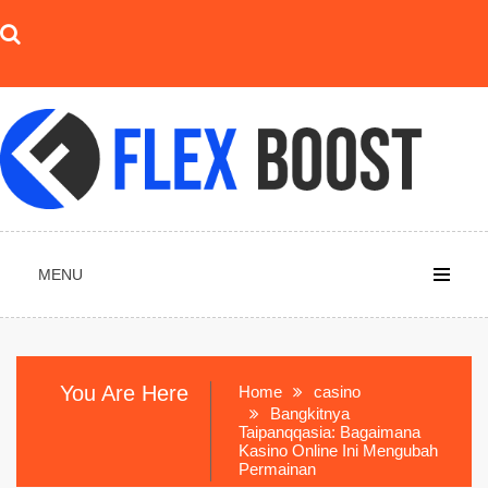
Skip
to
content
MENU
You Are Here
Home
casino
Bangkitnya
Taipanqqasia: Bagaimana
Kasino Online Ini Mengubah
Permainan