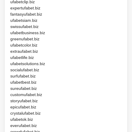
ufabetclip.biz
expertufabet.biz
fantasyufabet.biz
ufabetsiam.biz
swissufabet.biz
ufabetbusiness.biz
greenufabet.biz
ufabetcolor.biz
extraufabet.biz
ufabetlife.biz
ufabetsolutions.biz
socialufabet.biz
surfufabet.biz
ufabetbest.biz
sureufabet.biz
customufabet.biz
storyufabet.biz
epicufabet.biz
crystalufabet.biz
ufabetok.biz
everufabet.biz
crowdufabet.biz