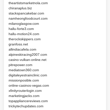
theartistsmarketnola.com
chiranaplus.biz
stackspancakebar.com
namheongfoodcourt.com
milanoglasgow.com
hallu-forte3.com
hallu-motion24.com
therockskippers.com
granfoss.net
allindiacafela.com
alpineskiracing2007.com
casino-vulkan-online.net
pitrepower.com
mediatown360.com
digitaleyestrainclinic.com
missionposible.com
online-casinos-vegas.com
xfinityrouterlogin.com
marketingjacks.com
topappliancereviews.com
trickytechupdates.com