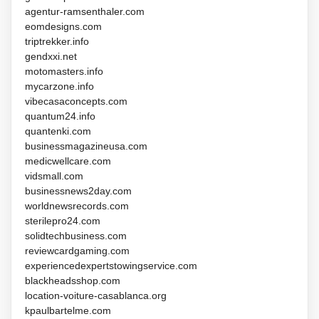
agentur-ramsenthaler.com
eomdesigns.com
triptrekker.info
gendxxi.net
motomasters.info
mycarzone.info
vibecasaconcepts.com
quantum24.info
quantenki.com
businessmagazineusa.com
medicwellcare.com
vidsmall.com
businessnews2day.com
worldnewsrecords.com
sterilepro24.com
solidtechbusiness.com
reviewcardgaming.com
experiencedexpertstowingservice.com
blackheadsshop.com
location-voiture-casablanca.org
kpaulbartelme.com