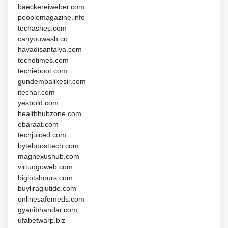
baeckereiweber.com
peoplemagazine.info
techashes.com
canyouwash.co
havadisantalya.com
techdtimes.com
techieboot.com
gundembalikesir.com
itechar.com
yesbold.com
healthhubzone.com
ebaraat.com
techjuiced.com
byteboosttech.com
magnexushub.com
virtuogoweb.com
biglotshours.com
buyliraglutide.com
onlinesafemeds.com
gyanibhandar.com
ufabetwarp.biz