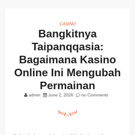
CASINO
Bangkitnya
Taipanqqasia:
Bagaimana Kasino
Online Ini Mengubah
Permainan
admin
June 2, 2026
no Comments