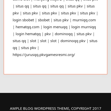
|
situs qq
|
situs qq
|
situs qq
|
situs pkv
|
situs
pkv
|
situs pkv
|
situs pkv
|
situs pkv
|
situs pkv
|
login sbobet
|
sbobet
|
situs pkv
|
murniqq.com
|
hematqq.com
|
login menuqq
|
login murniqq
|
login hematqq
|
pkv
|
dominoqq
|
situs pkv
|
situs qq
|
slot
|
slot
|
slot
|
dominoqq pkv
|
situs
qq
|
situs pkv
|
https://jurusqq.pkvgamesresmi.org/
AMPLE BLOG WORDPRESS THEME, COPYRIGHT 2017