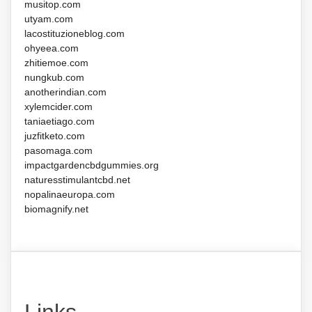
musitop.com
utyam.com
lacostituzioneblog.com
ohyeea.com
zhitiemoe.com
nungkub.com
anotherindian.com
xylemcider.com
taniaetiago.com
juzfitketo.com
pasomaga.com
impactgardencbdgummies.org
naturesstimulantcbd.net
nopalinaeuropa.com
biomagnify.net
Links