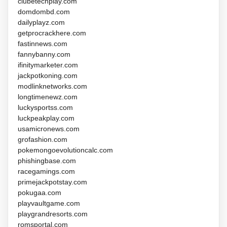
clubetechplay.com
domdombd.com
dailyplayz.com
getprocrackhere.com
fastinnews.com
fannybanny.com
ifinitymarketer.com
jackpotkoning.com
modlinknetworks.com
longtimenewz.com
luckysportss.com
luckpeakplay.com
usamicronews.com
grofashion.com
pokemongoevolutioncalc.com
phishingbase.com
racegamings.com
primejackpotstay.com
pokugaa.com
playvaultgame.com
playgrandresorts.com
romsportal.com