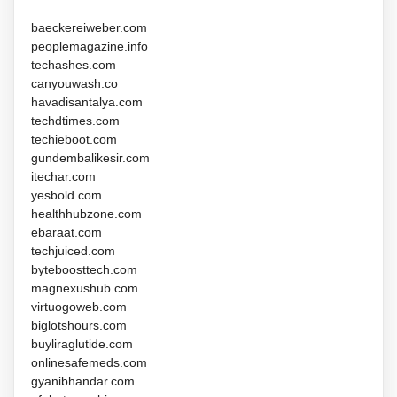
baeckereiweber.com
peoplemagazine.info
techashes.com
canyouwash.co
havadisantalya.com
techdtimes.com
techieboot.com
gundembalikesir.com
itechar.com
yesbold.com
healthhubzone.com
ebaraat.com
techjuiced.com
byteboosttech.com
magnexushub.com
virtuogoweb.com
biglotshours.com
buyliraglutide.com
onlinesafemeds.com
gyanibhandar.com