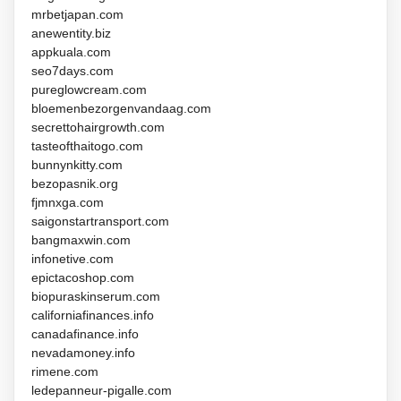
mrbetjapan.com
anewentity.biz
appkuala.com
seo7days.com
pureglowcream.com
bloemenbezorgenvandaag.com
secrettohairgrowth.com
tasteofthaitogo.com
bunnynkitty.com
bezopasnik.org
fjmnxga.com
saigonstartransport.com
bangmaxwin.com
infonetive.com
epictacoshop.com
biopuraskinserum.com
californiafinances.info
canadafinance.info
nevadamoney.info
rimene.com
ledepanneur-pigalle.com