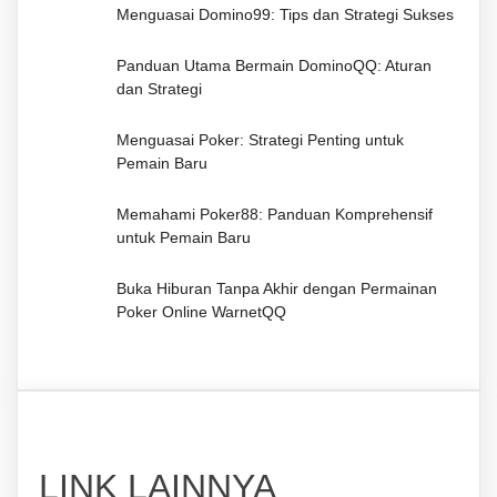
Menguasai Domino99: Tips dan Strategi Sukses
Panduan Utama Bermain DominoQQ: Aturan
dan Strategi
Menguasai Poker: Strategi Penting untuk
Pemain Baru
Memahami Poker88: Panduan Komprehensif
untuk Pemain Baru
Buka Hiburan Tanpa Akhir dengan Permainan
Poker Online WarnetQQ
LINK LAINNYA