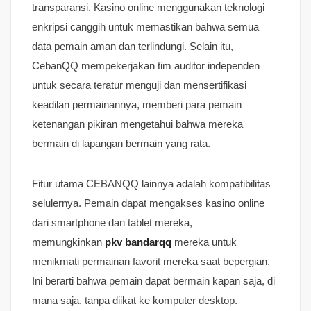
transparansi. Kasino online menggunakan teknologi
enkripsi canggih untuk memastikan bahwa semua
data pemain aman dan terlindungi. Selain itu,
CebanQQ mempekerjakan tim auditor independen
untuk secara teratur menguji dan mensertifikasi
keadilan permainannya, memberi para pemain
ketenangan pikiran mengetahui bahwa mereka
bermain di lapangan bermain yang rata.
Fitur utama CEBANQQ lainnya adalah kompatibilitas
selulernya. Pemain dapat mengakses kasino online
dari smartphone dan tablet mereka,
memungkinkan
pkv bandarqq
mereka untuk
menikmati permainan favorit mereka saat bepergian.
Ini berarti bahwa pemain dapat bermain kapan saja, di
mana saja, tanpa diikat ke komputer desktop.