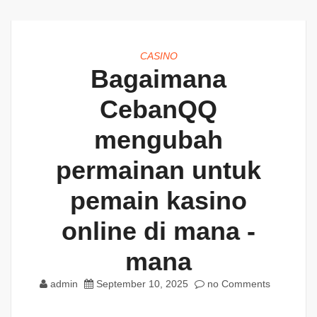
CASINO
Bagaimana
CebanQQ
mengubah
permainan untuk
pemain kasino
online di mana -
mana
admin
September 10, 2025
no Comments