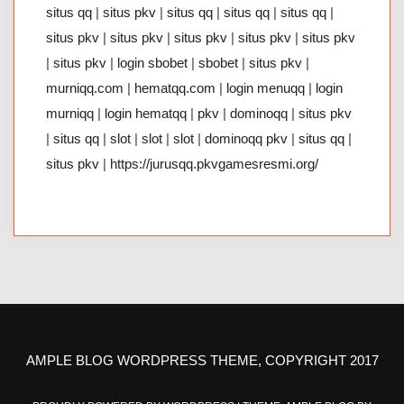
situs qq
|
situs pkv
|
situs qq
|
situs qq
|
situs qq
|
situs pkv
|
situs pkv
|
situs pkv
|
situs pkv
|
situs pkv
|
situs pkv
|
login sbobet
|
sbobet
|
situs pkv
|
murniqq.com
|
hematqq.com
|
login menuqq
|
login
murniqq
|
login hematqq
|
pkv
|
dominoqq
|
situs pkv
|
situs qq
|
slot
|
slot
|
slot
|
dominoqq pkv
|
situs qq
|
situs pkv
|
https://jurusqq.pkvgamesresmi.org/
AMPLE BLOG WORDPRESS THEME, COPYRIGHT 2017