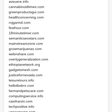
aveuere.info
cannabinoidtimes.com
greenproductsgui.com
healthconcerning.com
rojgarind.com
fewhour.com
18minutetimer.com
semanticseostars.com
mainstreamzone.com
growmarijuanas.com
webnshare.com
overlygeneralization.com
ethiopianetwork.org
gadgetsmesh.com
justicefornevada.com
leisuretours.info
hellotbsbro.com
farmandpetscare.com
computingservice.info
caiofracini.com
techpositive.info
unseonrang.com