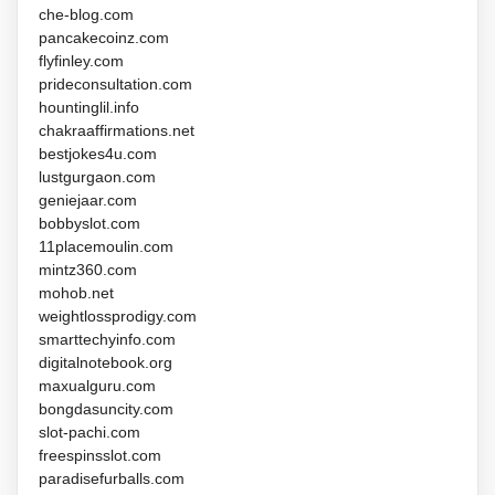
che-blog.com
pancakecoinz.com
flyfinley.com
prideconsultation.com
hountinglil.info
chakraaffirmations.net
bestjokes4u.com
lustgurgaon.com
geniejaar.com
bobbyslot.com
11placemoulin.com
mintz360.com
mohob.net
weightlossprodigy.com
smarttechyinfo.com
digitalnotebook.org
maxualguru.com
bongdasuncity.com
slot-pachi.com
freespinsslot.com
paradisefurballs.com