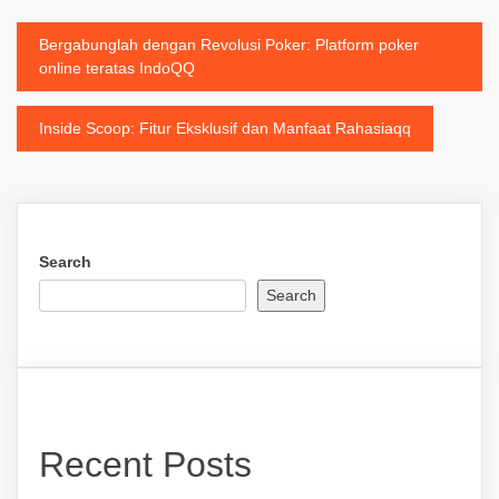
Post
Bergabunglah dengan Revolusi Poker: Platform poker
online teratas IndoQQ
navigation
Inside Scoop: Fitur Eksklusif dan Manfaat Rahasiaqq
Search
Search
Recent Posts