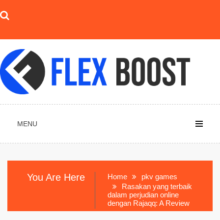
Skip
to
content
MENU
You Are Here
Home
pkv games
Rasakan yang terbaik
dalam perjudian online
dengan Rajaqq: A Review