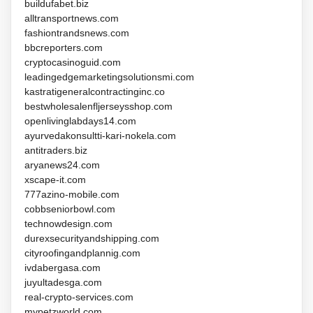
buildufabet.biz
alltransportnews.com
fashiontrandsnews.com
bbcreporters.com
cryptocasinoguid.com
leadingedgemarketingsolutionsmi.com
kastratigeneralcontractinginc.co
bestwholesalenfljerseysshop.com
openlivinglabdays14.com
ayurvedakonsultti-kari-nokela.com
antitraders.biz
aryanews24.com
xscape-it.com
777azino-mobile.com
cobbseniorbowl.com
technowdesign.com
durexsecurityandshipping.com
cityroofingandplannig.com
ivdabergasa.com
juyultadesga.com
real-crypto-services.com
mypetzworld.com