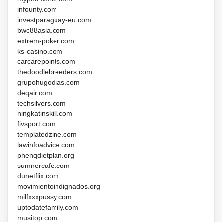
infounty.com
investparaguay-eu.com
bwc88asia.com
extrem-poker.com
ks-casino.com
carcarepoints.com
thedoodlebreeders.com
grupohugodias.com
deqair.com
techsilvers.com
ningkatinskill.com
fivsport.com
templatedzine.com
lawinfoadvice.com
phenqdietplan.org
sumnercafe.com
dunetflix.com
movimientoindignados.org
milfxxxpussy.com
uptodatefamily.com
musitop.com