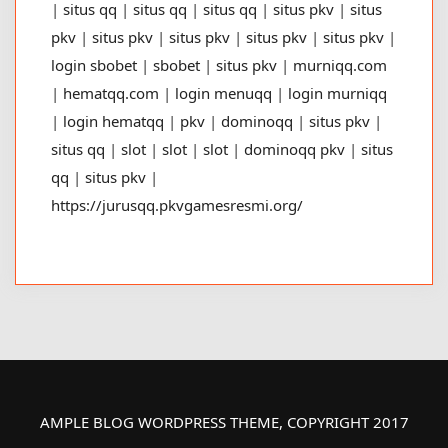
|
situs qq
|
situs qq
|
situs qq
|
situs pkv
|
situs
pkv
|
situs pkv
|
situs pkv
|
situs pkv
|
situs pkv
|
login sbobet
|
sbobet
|
situs pkv
|
murniqq.com
|
hematqq.com
|
login menuqq
|
login murniqq
|
login hematqq
|
pkv
|
dominoqq
|
situs pkv
|
situs qq
|
slot
|
slot
|
slot
|
dominoqq pkv
|
situs
qq
|
situs pkv
|
https://jurusqq.pkvgamesresmi.org/
AMPLE BLOG WORDPRESS THEME, COPYRIGHT 2017