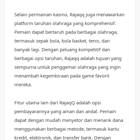
Selain permainan kasino, Rajaqq juga menawarkan
platform taruhan olahraga yang komprehensif.
Pemain dapat bertaruh pada berbagai olahraga,
termasuk sepak bola, bola basket, tenis, dan
banyak lagi. Dengan peluang kompetitif dan
berbagai opsi taruhan, Rajaqq adalah tujuan yang
sempurna untuk penggemar olahraga yang ingin
menambah kegembiraan pada game favorit
mereka.
Fitur utama lain dari RajaqQ adalah opsi
pembayarannya yang aman dan andal. Pemain
dapat dengan mudah menyetor dan menarik dana
menggunakan berbagai metode, termasuk kartu
kredit, elektronik, dan transfer bank. Dengan