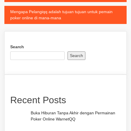
navigation
Mengapa Pelangiqq adalah tujuan tujuan untuk pemain
poker online di mana-mana
Search
Search
Recent Posts
Buka Hiburan Tanpa Akhir dengan Permainan
Poker Online WarnetQQ