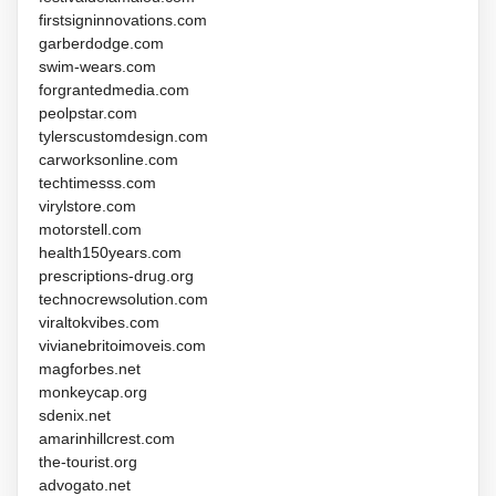
firstsigninnovations.com
garberdodge.com
swim-wears.com
forgrantedmedia.com
peolpstar.com
tylerscustomdesign.com
carworksonline.com
techtimesss.com
virylstore.com
motorstell.com
health150years.com
prescriptions-drug.org
technocrewsolution.com
viraltokvibes.com
vivianebritoimoveis.com
magforbes.net
monkeycap.org
sdenix.net
amarinhillcrest.com
the-tourist.org
advogato.net