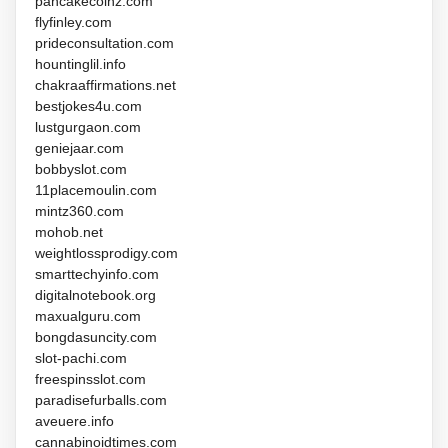
pancakecoinz.com
flyfinley.com
prideconsultation.com
hountinglil.info
chakraaffirmations.net
bestjokes4u.com
lustgurgaon.com
geniejaar.com
bobbyslot.com
11placemoulin.com
mintz360.com
mohob.net
weightlossprodigy.com
smarttechyinfo.com
digitalnotebook.org
maxualguru.com
bongdasuncity.com
slot-pachi.com
freespinsslot.com
paradisefurballs.com
aveuere.info
cannabinoidtimes.com