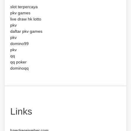
slot terpercaya
pkv games
live draw hk lotto
pkv
daftar pkv games
pkv
domino99
pkv
qq
qq poker
dominoqq
Links
baeckereiweber.com