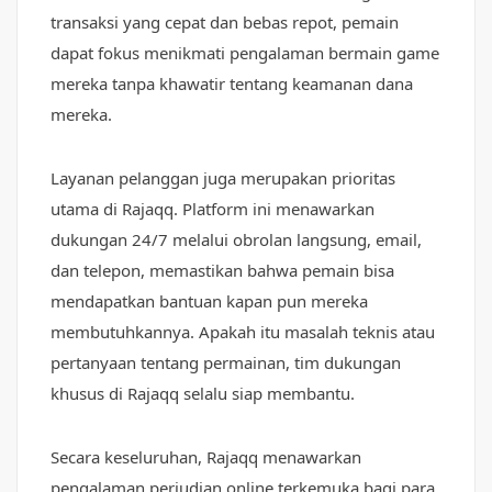
transaksi yang cepat dan bebas repot, pemain
dapat fokus menikmati pengalaman bermain game
mereka tanpa khawatir tentang keamanan dana
mereka.
Layanan pelanggan juga merupakan prioritas
utama di Rajaqq. Platform ini menawarkan
dukungan 24/7 melalui obrolan langsung, email,
dan telepon, memastikan bahwa pemain bisa
mendapatkan bantuan kapan pun mereka
membutuhkannya. Apakah itu masalah teknis atau
pertanyaan tentang permainan, tim dukungan
khusus di Rajaqq selalu siap membantu.
Secara keseluruhan, Rajaqq menawarkan
pengalaman perjudian online terkemuka bagi para