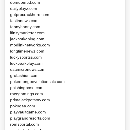
domdombd.com
dailyplayz.com
getprocrackhere.com
fastinnews.com
fannybanny.com
ifinitymarketer.com
jackpotkoning.com
modlinknetworks.com
longtimenewz.com
luckysportss.com
luckpeakplay.com
usamicronews.com
grofashion.com
pokemongoevolutioncalc.com
phishingbase.com
racegamings.com
primejackpotstay.com
pokugaa.com
playvaultgame.com
playgrandresorts.com
romsportal.com