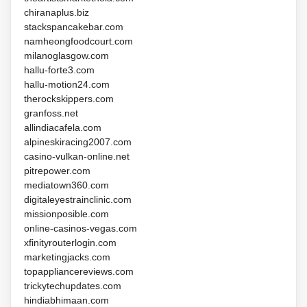
chiranaplus.biz
stackspancakebar.com
namheongfoodcourt.com
milanoglasgow.com
hallu-forte3.com
hallu-motion24.com
therockskippers.com
granfoss.net
allindiacafela.com
alpineskiracing2007.com
casino-vulkan-online.net
pitrepower.com
mediatown360.com
digitaleyestrainclinic.com
missionposible.com
online-casinos-vegas.com
xfinityrouterlogin.com
marketingjacks.com
topappliancereviews.com
trickytechupdates.com
hindiabhimaan.com